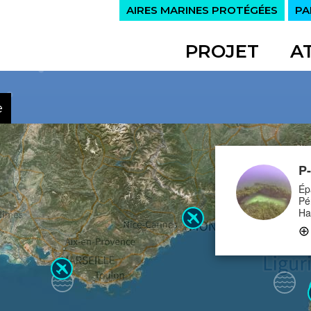
AIRES MARINES PROTÉGÉES
PA
PROJET
A
e
P-
Ép
Pé
Ha