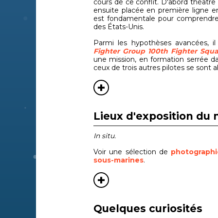
cours de ce conflit. D'abord théâtre 
ensuite placée en première ligne e
est fondamentale pour comprendre et
des États-Unis.
Parmi les hypothèses avancées, il 
Fighter Group 100
th Fighter Squ
une mission, en formation serrée da
ceux de trois autres pilotes se sont a
Lieux d'exposition du 
In situ.
Voir une sélection de
photograph
sous-marines
.
Quelques curiosités