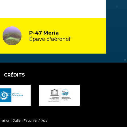
P-47 Meria
Épave d'aéronef
CRÉDITS
gration :
Julien Fauchier / Iksis