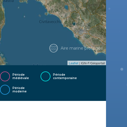
Aire marine protégée
Leaflet
| IGN-F/Géoportail
Période
Période
médiévale
contemporaine
Période
moderne