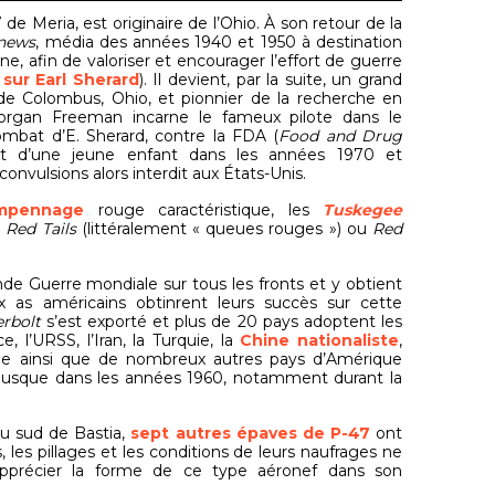
de Meria, est originaire de l’Ohio. À son retour de la
 news
, média des années 1940 et 1950 à destination
ne, afin de valoriser et encourager l’effort de guerre
O
sur Earl Sherard
). Il devient, par la suite, un grand
e Colombus, Ohio, et pionnier de la recherche en
Morgan Freeman incarne le fameux pilote dans le
mbat d’E. Sherard, contre la FDA (
Food and Drug
ent d’une jeune enfant dans les années 1970 et
onvulsions alors interdit aux États-Unis.
mpennage
rouge caractéristique, les
Tuskegee
s
Red Tails
(littéralement « queues rouges ») ou
Red
de Guerre mondiale sur tous les fronts et y obtient
as américains obtinrent leurs succès sur cette
erbolt
s’est exporté et plus de 20 pays adoptent les
, l’URSS, l’Iran, la Turquie, la
Chine nationaliste
,
ique ainsi que de nombreux autres pays d’Amérique
ise jusque dans les années 1960, notamment durant la
au sud de Bastia,
sept autres épaves de P-47
ont
les pillages et les conditions de leurs naufrages ne
pprécier la forme de ce type aéronef dans son