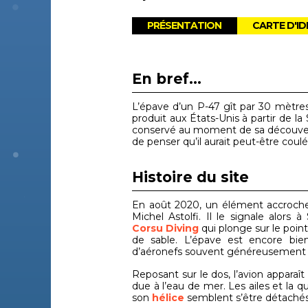
PRÉSENTATION
CARTE D'ID
En bref...
L’épave d’un P-47 gît par 30 mètres
produit aux États-Unis à partir de 
conservé au moment de sa découver
de penser qu’il aurait peut-être coulé
Histoire du site
En août 2020, un élément accroche,
Michel Astolfi. Il le signale alor
Corsu Diving
qui plonge sur le point.
de sable. L’épave est encore bie
d’aéronefs souvent généreusement p
Reposant sur le dos, l’avion apparaî
due à l’eau de mer. Les ailes et la q
son
hélice
semblent s’être détachés,