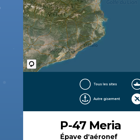
Tous les sites
Autre gisement
P-47 Meria
Épave d'aéronef