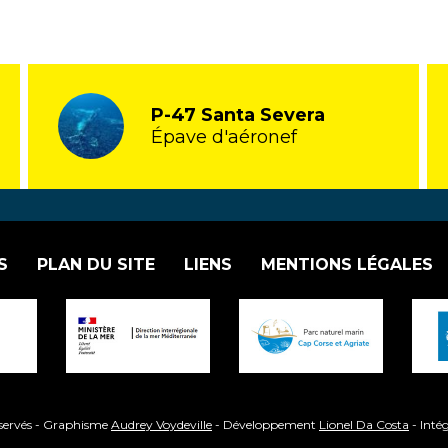
P-47 Santa Severa
Épave d'aéronef
S
PLAN DU SITE
LIENS
MENTIONS LÉGALES
éservés - Graphisme
Audrey Voydeville
- Développement
Lionel Da Costa
- Inté