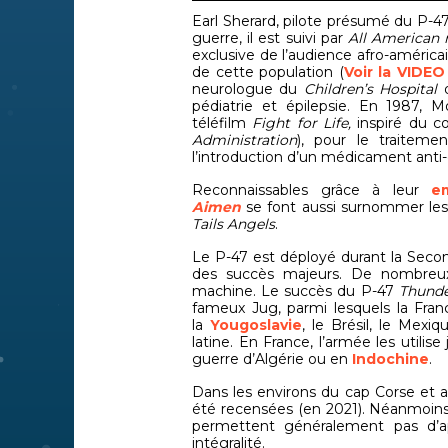
Earl Sherard, pilote présumé du P-47 
guerre, il est suivi par
All American
exclusive de l’audience afro-américai
de cette population (
Voir la VIDE
neurologue du
Children’s Hospital
d
pédiatrie et épilepsie. En 1987, 
téléfilm
Fight for Life,
inspiré du co
Administration
), pour le traitem
l’introduction d’un médicament anti-c
Reconnaissables grâce à leur
e
Aimen
se font aussi surnommer le
Tails Angels
.
Le P-47 est déployé durant la Secon
des succès majeurs. De nombreux 
machine. Le succès du P-47
Thund
fameux Jug, parmi lesquels la France
la
Yougoslavie
, le Brésil, le Mex
latine. En France, l’armée les util
guerre d’Algérie ou en
Indochine
.
Dans les environs du cap Corse et 
été recensées (en 2021). Néanmoins, 
permettent généralement pas d’a
intégralité.