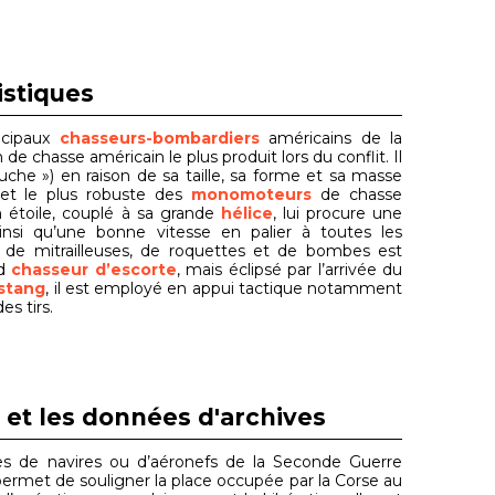
istiques
incipaux
chasseurs-bombardiers
américains de la
de chasse américain le plus produit lors du conflit. Il
he ») en raison de sa taille, sa forme et sa masse
 et le plus robuste des
monomoteurs
de chasse
 étoile, couplé à sa grande
hélice
, lui procure une
nsi qu’une bonne vitesse en palier à toutes les
de mitrailleuses, de roquettes et de bombes est
rd
chasseur d’escorte
, mais éclipsé par l’arrivée du
stang
, il est employé en appui tactique notamment
es tirs.
 et les données d'archives
 de navires ou d’aéronefs de la Seconde Guerre
e permet de souligner la place occupée par la Corse au