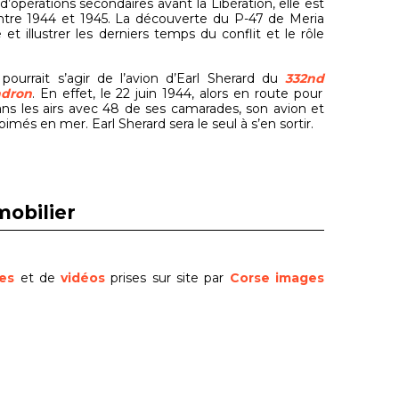
d’opérations secondaires avant la Libération, elle est
ntre 1944 et 1945. La découverte du P-47 de Meria
 illustrer les derniers temps du conflit et le rôle
pourrait s’agir de l’avion d’Earl Sherard du
332nd
adron
. En effet, le 22 juin 1944, alors en route pour
ns les airs avec 48 de ses camarades, son avion et
bimés en mer. Earl Sherard sera le seul à s’en sortir.
mobilier
ies
et de
vidéos
prises sur site par
Corse images