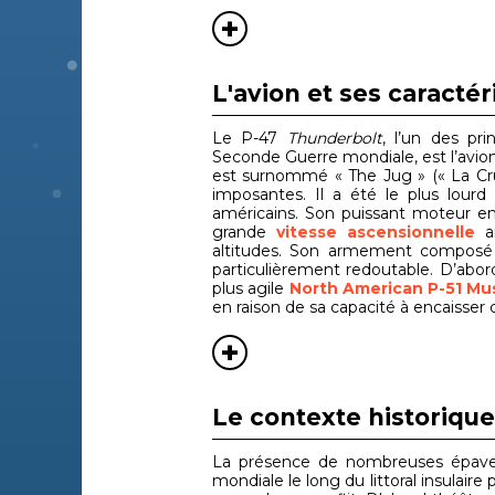
L'avion et ses caractér
Le P-47
Thunderbolt
, l’un des pr
Seconde Guerre mondiale, est l’avion 
est surnommé « The Jug » (« La Cruc
imposantes. Il a été le plus lourd
américains. Son puissant moteur en
grande
vitesse ascensionnelle
ai
altitudes. Son armement composé 
particulièrement redoutable. D’abo
plus agile
North American P-51 Mu
en raison de sa capacité à encaisser d
Le contexte historique
La présence de nombreuses épaves
mondiale le long du littoral insulair