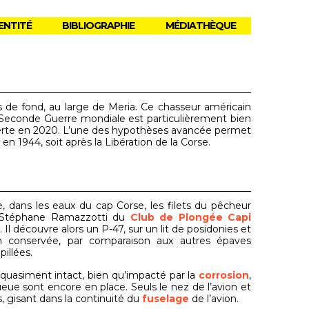
ENTITÉ
BIBLIOGRAPHIE
MÉDIATHÈQUE
 de fond, au large de Meria. Ce chasseur américain
la Seconde Guerre mondiale est particulièrement bien
te en 2020. L’une des hypothèses avancée permet
 en 1944, soit après la Libération de la Corse.
 dans les eaux du cap Corse, les filets du pêcheur
s à Stéphane Ramazzotti du
Club de Plongée Capi
 Il découvre alors un P-47, sur un lit de posidonies et
n conservée, par comparaison aux autres épaves
illées.
t quasiment intact, bien qu’impacté par la
corrosion
,
ueue sont encore en place. Seuls le nez de l’avion et
 gisant dans la continuité du
fuselage
de l’avion.