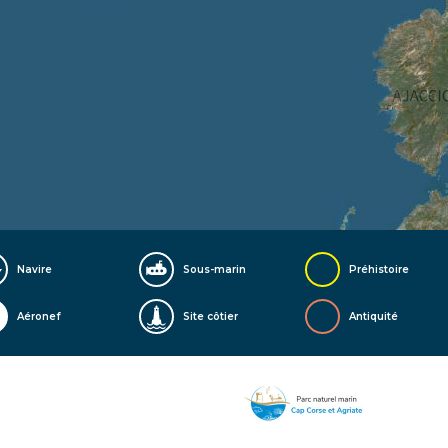
Navire
Sous-marin
Préhistoire
Aéronef
Site côtier
Antiquité