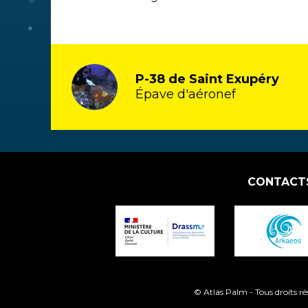
P-38 de Saint Exupéry
Épave d'aéronef
CONTACT
© Atlas Palm - Tous droits r