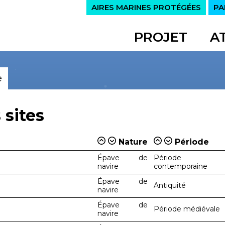
AIRES MARINES PROTÉGÉES
PA
PROJET
A
e
 sites
Nature
Période
Épave de
Période
navire
contemporaine
Épave de
Antiquité
navire
Épave de
Période médiévale
navire