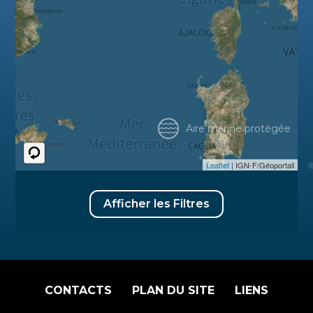
Aire marine protégée
Leaflet
| IGN-F/Géoportail
Afficher les Filtres
CONTACTS
PLAN DU SITE
LIENS