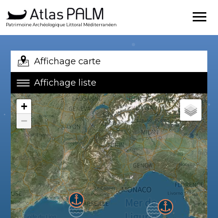
Patrimoine Archéologique Littoral Méditerranéen
Affichage carte
Affichage liste
+
−