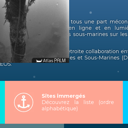
LM
de mettre à disposition de tous une part méco
s PALM propose de mettre en ligne et en lum
recherches archéologiques sous-marines sur les
 d’Azur et de la Corse.
tlas PALM est le fruit d’une étroite collaboration 
chéologiques Subaquatiques et Sous-Marines (D
AEOS.
Sites immergés
Découvrez la liste (ordre
alphabétique)