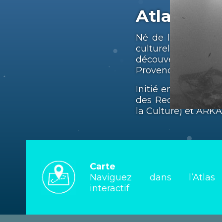
Atlas PA
Né de la volonté 
culturel, l’Atla
découvertes et de 
Provence-Alpes-Côte
Initié en 2008, l’A
des Recherches Ar
la Culture) et ARK
Carte
Naviguez dans l’Atlas
interactif