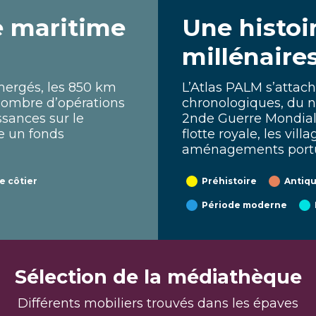
e maritime
Une histoi
millénaire
mmergés, les 850 km
L’Atlas PALM s’attach
 nombre d’opérations
chronologiques, du n
sances sur le
2nde Guerre Mondiale
e un fonds
flotte royale, les vil
aménagements portua
te côtier
Préhistoire
Antiqu
Période moderne
Sélection de la médiathèque
Différents mobiliers trouvés dans les épaves