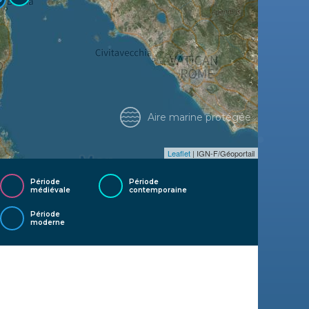
Aire marine protégée
Leaflet
| IGN-F/Géoportail
Période
Période
médiévale
contemporaine
Période
moderne