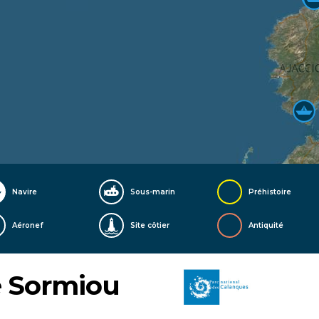
Navire
Sous-marin
Préhistoire
Aéronef
Site côtier
Antiquité
e Sormiou