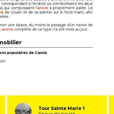
t, correspondant à l’endroit où s'emboîtaient les deux
us qui composaient l’
ancre
à proprement parler. Le
re
de couler, et de se planter sur le fond marin, afin
reliée.
sinon une épave, du moins le passage d’un navire de
e
ancre
complète de ce type n’a été mise au jour.
mobilier
ons populaires de Cassis
non
Tour Sainte Marie 1
Épave de navire