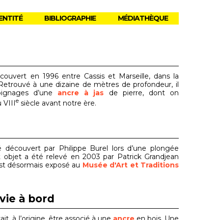
ENTITÉ
BIBLIOGRAPHIE
MÉDIATHÈQUE
uvert en 1996 entre Cassis et Marseille, dans la
Retrouvé à une dizaine de mètres de profondeur, il
moignages d’une
ancre à jas
de pierre, dont on
e
 VIII
siècle avant notre ère.
découvert par Philippe Burel lors d’une plongée
t objet a été relevé en 2003 par Patrick Grandjean
 est désormais exposé au
Musée d'Art et Traditions
vie à bord
it, à l’origine, être associé à une
ancre
en bois. Une