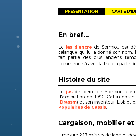
PRÉSENTATION
CARTE D'ID
En bref...
Le
jas d’ancre
de Sormiou est déco
calanque qui lui a donné son nom. 
fait partie des plus anciens té
commence à avoir la trace à partir du
Histoire du site
Le
jas
de pierre de Sormiou a été 
d’exploration en 1996. Cet imposan
(
Drassm
) et son inventeur. L’objet
Populaires de Cassis
.
Cargaison, mobilier et 
Il mesure 2,17 mètres de long et deva