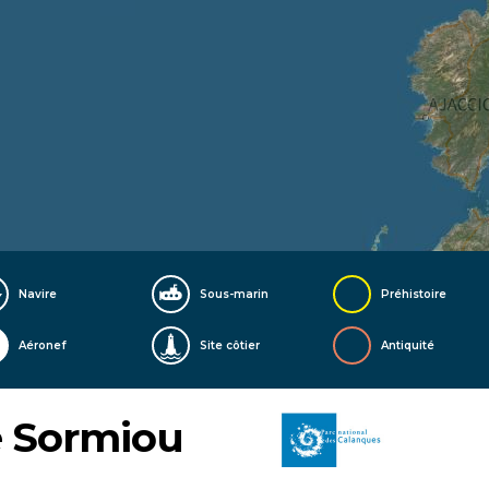
Navire
Sous-marin
Préhistoire
Aéronef
Site côtier
Antiquité
e Sormiou