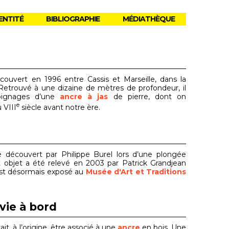
ENTITÉ
BIBLIOGRAPHIE
MÉDIATHÈQUE
uvert en 1996 entre Cassis et Marseille, dans la
Retrouvé à une dizaine de mètres de profondeur, il
moignages d’une
ancre à jas
de pierre, dont on
e
 VIII
siècle avant notre ère.
découvert par Philippe Burel lors d’une plongée
t objet a été relevé en 2003 par Patrick Grandjean
 est désormais exposé au
Musée d'Art et Traditions
vie à bord
it, à l’origine, être associé à une
ancre
en bois. Une