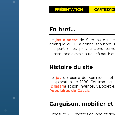
PRÉSENTATION
CARTE D'ID
En bref...
Le
jas d’ancre
de Sormiou est déco
calanque qui lui a donné son nom. 
fait partie des plus anciens té
commence à avoir la trace à partir du
Histoire du site
Le
jas
de pierre de Sormiou a été 
d’exploration en 1996. Cet imposan
(
Drassm
) et son inventeur. L’objet
Populaires de Cassis
.
Cargaison, mobilier et 
Il mesure 2,17 mètres de long et deva