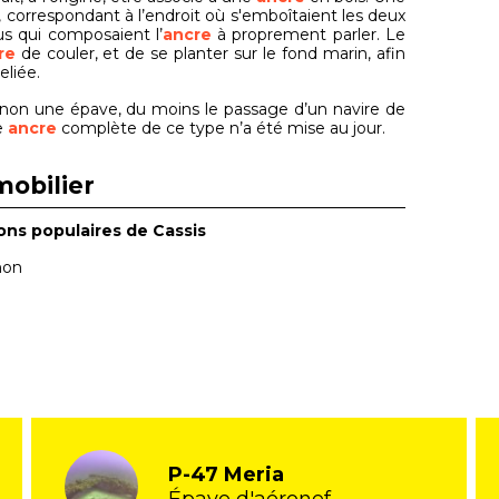
t, correspondant à l’endroit où s'emboîtaient les deux
us qui composaient l’
ancre
à proprement parler. Le
re
de couler, et de se planter sur le fond marin, afin
reliée.
sinon une épave, du moins le passage d’un navire de
e
ancre
complète de ce type n’a été mise au jour.
mobilier
ons populaires de Cassis
non
P-47 Meria
Épave d'aéronef