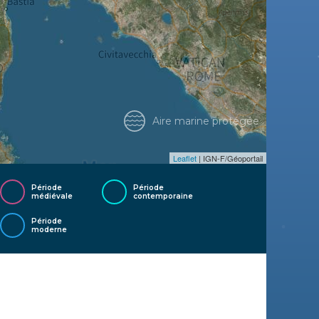
Aire marine protégée
Leaflet
| IGN-F/Géoportail
Période
Période
médiévale
contemporaine
Période
moderne