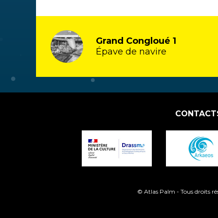
Grand Congloué 1
Épave de navire
CONTACT
© Atlas Palm - Tous droits r