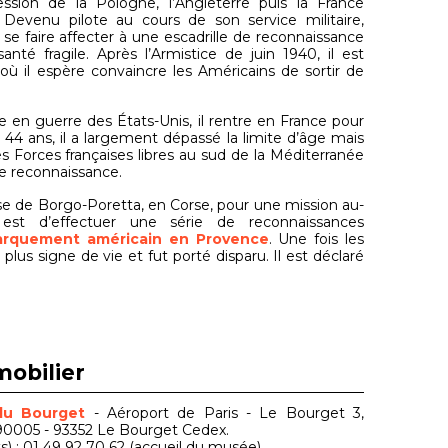
ssion de la Pologne, l’Angleterre puis la France
 Devenu pilote au cours de son service militaire,
se faire affecter à une escadrille de reconnaissance
té fragile. Après l’Armistice de juin 1940, il est
 où il espère convaincre les Américains de sortir de
ée en guerre des États-Unis, il rentre en France pour
 44 ans, il a largement dépassé la limite d’âge mais
s Forces françaises libres au sud de la Méditerranée
de reconnaissance.
 base de Borgo-Poretta, en Corse, pour une mission au-
 est d’effectuer une série de reconnaissances
arquement américain en Provence
. Une fois les
plus signe de vie et fut porté disparu. Il est déclaré
mobilier
 du Bourget
- Aéroport de Paris - Le Bourget 3,
S 90005 - 93352 Le Bourget Cedex.
s) ; 01 49 92 70 62 (accueil du musée)