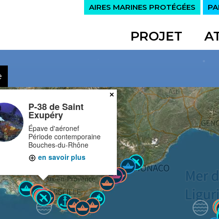
AIRES MARINES PROTÉGÉES
PA
PROJET
A
e
×
P-38 de Saint
Exupéry
Épave d'aéronef
Période contemporaine
Bouches-du-Rhône
en savoir plus