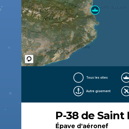
Tous les sites
Autre gisement
P-38 de Saint
Épave d'aéronef