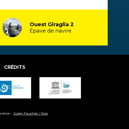
Ouest Giraglia 2
Épave de navire
CRÉDITS
gration :
Julien Fauchier / Iksis