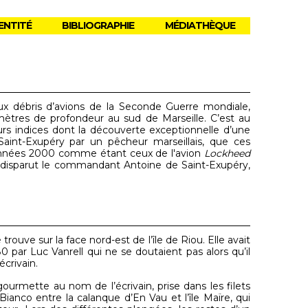
ENTITÉ
BIBLIOGRAPHIE
MÉDIATHÈQUE
 débris d’avions de la Seconde Guerre mondiale,
ètres de profondeur au sud de Marseille. C’est au
s indices dont la découverte exceptionnelle d’une
int-Exupéry par un pêcheur marseillais, que ces
s années 2000 comme étant ceux de l'avion
Lockheed
 disparut le commandant Antoine de Saint-Exupéry,
rouve sur la face nord-est de l’île de Riou.
Elle avait
 par Luc Vanrell qui ne se doutaient pas alors qu’il
écrivain.
ourmette au nom de l’écrivain, prise dans les filets
ianco entre la calanque d’En Vau et l’île Maïre, qui