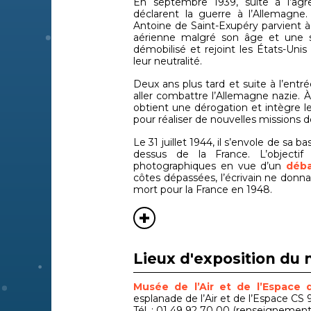
En septembre 1939, suite à l’agre
déclarent la guerre à l’Allemagne.
Antoine de Saint-Exupéry parvient à 
aérienne malgré son âge et une san
démobilisé et rejoint les États-Unis
leur neutralité.
Deux ans plus tard et suite à l’entr
aller combattre l’Allemagne nazie. À
obtient une dérogation et intègre le
pour réaliser de nouvelles missions 
Le 31 juillet 1944, il s’envole de sa
dessus de la France. L’objectif
photographiques en vue d’un
déb
côtes dépassées, l’écrivain ne donna 
mort pour la France en 1948.
Lieux d'exposition du 
Musée de l’Air et de l’Espace
esplanade de l’Air et de l’Espace C
Tél. : 01 49 92 70 00 (renseignement