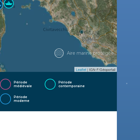
Aire marine protégée
Leaflet
| IGN-F/Géoportail
Période
Période
médiévale
contemporaine
Période
moderne