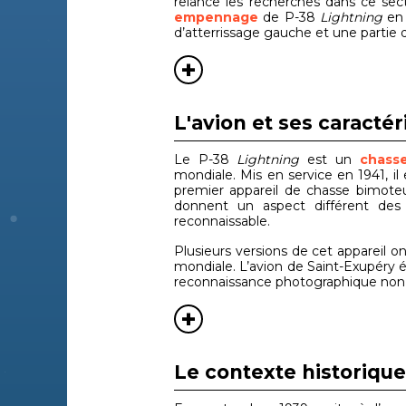
relance les recherches dans ce sect
empennage
de P-38
Lightning
en 
d’atterrissage gauche et une partie
L'avion et ses caractér
Le P-38
Lightning
est un
chass
mondiale. Mis en service en 1941, il
premier appareil de chasse bimote
donnent un aspect différent des 
reconnaissable.
Plusieurs versions de cet appareil 
mondiale. L’avion de Saint-Exupéry ét
reconnaissance photographique non
Le contexte historique