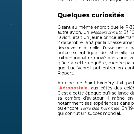
Quelques curiosités
Gisant au même endroit que le P-38 
autre avion, un
Messerschmitt
Bf 10
l’avion, était un jeune prince allema
2 décembre 1943 par la chasse améri
découverte et celle d’ossements ex
police scientifique de Marseille 
mitochondrial retrouvé dans une ver
grâce à cette enquête, menée parall
que Luc Vanrell put entrer en con
Rippert.
Antoine de Saint-Exupéry fait pa
l’
Aéropostale
, aux côtés des célè
C’est à cette époque qu’il se lance d
sa carrière d’aviateur, il mène en
notamment ses expériences dans 
ou encore
Terre des hommes
. En 19
qui connut un succès mondial.