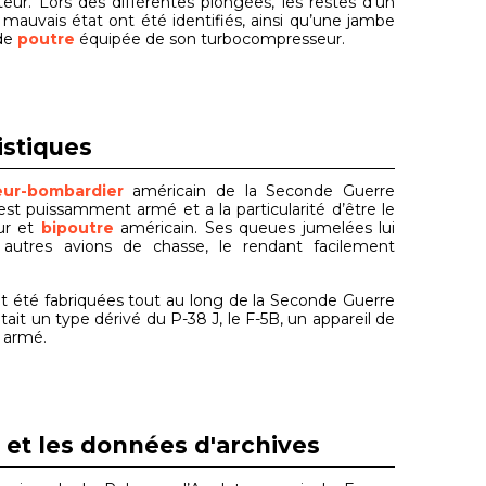
eur. Lors des différentes plongées, les restes d’un
mauvais état ont été identifiés, ainsi qu’une jambe
 de
poutre
équipée de son turbocompresseur.
istiques
eur-bombardier
américain de la Seconde Guerre
 est puissamment armé et a la particularité d’être le
ur et
bipoutre
américain. Ses queues jumelées lui
autres avions de chasse, le rendant facilement
ont été fabriquées tout au long de la Seconde Guerre
ait un type dérivé du P-38 J, le F-5B, un appareil de
 armé.
 et les données d'archives