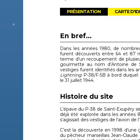
PRÉSENTATION
CARTE D'ID
En bref...
Dans les années 1980, de nombreux
furent découverts entre 64 et 87 m
terme d’un recoupement de plusieur
gourmette au nom d’Antoine de Sa
vestiges furent identifiés dans le
Lightning
P-38/F-5B à bord duquel
le 31 juillet 1944.
Histoire du site
L’épave du P-38 de Saint-Exupéry se t
déjà été explorée dans les années 80
s’agissait des vestiges de l’avion de l’
C’est la découverte en 1998 d’une g
du pêcheur marseillais Jean-Claude B