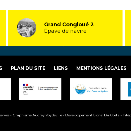
Grand Congloué 2
Épave de navire
S
PLAN DU SITE
LIENS
MENTIONS LÉGALES
éservés - Graphisme
Audrey Voydeville
- Développement
Lionel Da Costa
- Inté