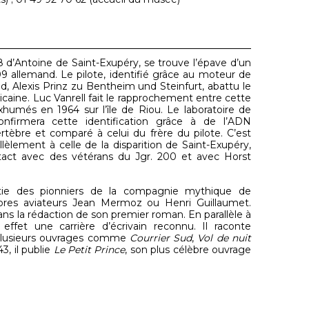
d’Antoine de Saint-Exupéry, se trouve l’épave d’un
9 allemand. Le pilote, identifié grâce au moteur de
nd, Alexis Prinz zu Bentheim und Steinfurt, abattu le
caine. Luc Vanrell fait le rapprochement entre cette
humés en 1964 sur l’île de Riou. Le laboratoire de
confirmera cette identification grâce à de l’ADN
tèbre et comparé à celui du frère du pilote. C’est
èlement à celle de la disparition de Saint-Exupéry,
tact avec des vétérans du Jgr. 200 et avec Horst
rtie des pionniers de la compagnie mythique de
bres aviateurs Jean Mermoz ou Henri Guillaumet.
ans la rédaction de son premier roman. En parallèle à
 effet une carrière d’écrivain reconnu. Il raconte
plusieurs ouvrages comme
Courrier Sud
,
Vol de nuit
43, il publie
Le Petit Prince
, son plus célèbre ouvrage