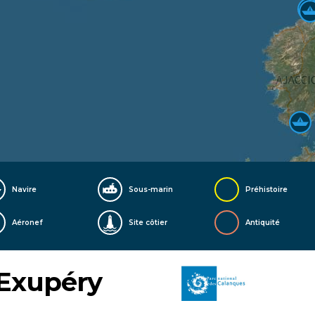
Navire
Sous-marin
Préhistoire
Aéronef
Site côtier
Antiquité
 Exupéry