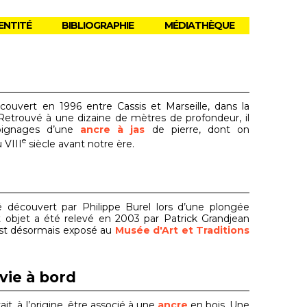
ENTITÉ
BIBLIOGRAPHIE
MÉDIATHÈQUE
uvert en 1996 entre Cassis et Marseille, dans la
Retrouvé à une dizaine de mètres de profondeur, il
moignages d’une
ancre à jas
de pierre, dont on
e
 VIII
siècle avant notre ère.
découvert par Philippe Burel lors d’une plongée
t objet a été relevé en 2003 par Patrick Grandjean
 est désormais exposé au
Musée d'Art et Traditions
vie à bord
it, à l’origine, être associé à une
ancre
en bois. Une