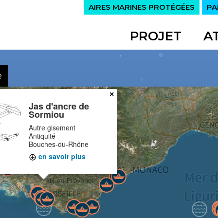
AIRES MARINES PROTÉGÉES
PA
PROJET
A
e
×
Jas d'ancre de
Sormiou
Autre gisement
Antiquité
Bouches-du-Rhône
en savoir plus