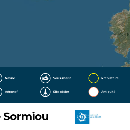
Navire
Sous-marin
Préhistoire
Aéronef
Site côtier
Antiquité
e Sormiou