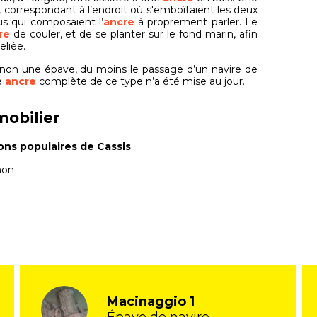
t, correspondant à l’endroit où s'emboîtaient les deux
us qui composaient l’
ancre
à proprement parler. Le
re
de couler, et de se planter sur le fond marin, afin
reliée.
sinon une épave, du moins le passage d’un navire de
e
ancre
complète de ce type n’a été mise au jour.
mobilier
ons populaires de Cassis
non
Macinaggio 1
Épave de navire