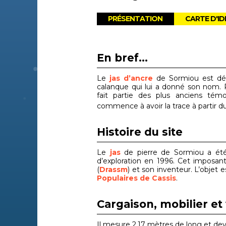
PRÉSENTATION
CARTE D'ID
En bref...
Le
jas d’ancre
de Sormiou est déco
calanque qui lui a donné son nom. 
fait partie des plus anciens té
commence à avoir la trace à partir du
Histoire du site
Le
jas
de pierre de Sormiou a été 
d’exploration en 1996. Cet imposan
(
Drassm
) et son inventeur. L’objet
Populaires de Cassis
.
Cargaison, mobilier et 
Il mesure 2,17 mètres de long et deva