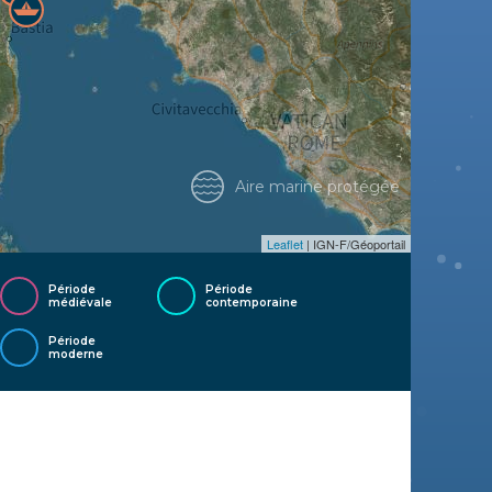
Aire marine protégée
Leaflet
| IGN-F/Géoportail
Période
Période
médiévale
contemporaine
Période
moderne