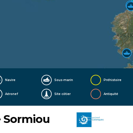
Navire
Sous-marin
Préhistoire
Aéronef
Site côtier
Antiquité
e Sormiou