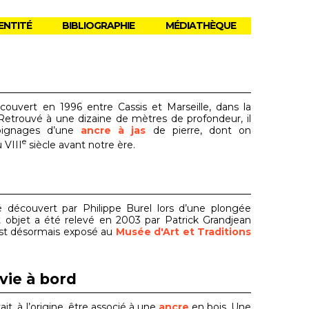
ENTITÉ
BIBLIOGRAPHIE
MÉDIATHÈQUE
uvert en 1996 entre Cassis et Marseille, dans la
Retrouvé à une dizaine de mètres de profondeur, il
moignages d’une
ancre à jas
de pierre, dont on
e
 VIII
siècle avant notre ère.
découvert par Philippe Burel lors d’une plongée
t objet a été relevé en 2003 par Patrick Grandjean
 est désormais exposé au
Musée d'Art et Traditions
vie à bord
it, à l’origine, être associé à une
ancre
en bois. Une