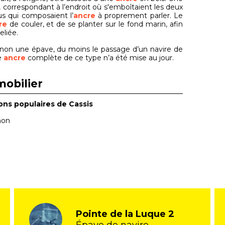
t, correspondant à l’endroit où s'emboîtaient les deux
us qui composaient l’
ancre
à proprement parler. Le
re
de couler, et de se planter sur le fond marin, afin
reliée.
sinon une épave, du moins le passage d’un navire de
e
ancre
complète de ce type n’a été mise au jour.
mobilier
ons populaires de Cassis
non
Pointe de la Luque 2
Épave de navire