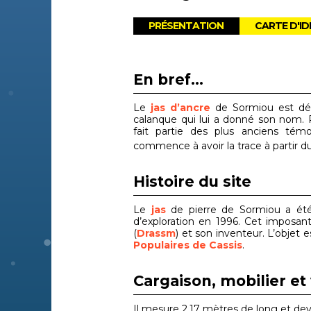
PRÉSENTATION
CARTE D'ID
En bref...
Le
jas d’ancre
de Sormiou est déco
calanque qui lui a donné son nom. 
fait partie des plus anciens té
commence à avoir la trace à partir du
Histoire du site
Le
jas
de pierre de Sormiou a été 
d’exploration en 1996. Cet imposan
(
Drassm
) et son inventeur. L’objet
Populaires de Cassis
.
Cargaison, mobilier et 
Il mesure 2,17 mètres de long et deva