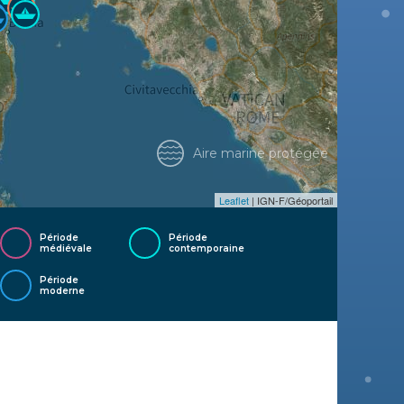
Aire marine protégée
Leaflet
| IGN-F/Géoportail
Période
Période
médiévale
contemporaine
Période
moderne