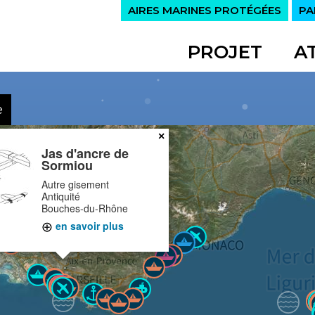
AIRES MARINES PROTÉGÉES
PA
PROJET
A
e
×
Jas d'ancre de
Sormiou
Autre gisement
Antiquité
Bouches-du-Rhône
en savoir plus