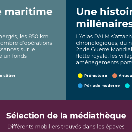
e maritime
Une histoi
millénaire
mmergés, les 850 km
L’Atlas PALM s’attach
 nombre d’opérations
chronologiques, du n
sances sur le
2nde Guerre Mondiale
e un fonds
flotte royale, les vil
aménagements portua
te côtier
Préhistoire
Antiqu
Période moderne
Sélection de la médiathèque
Différents mobiliers trouvés dans les épaves