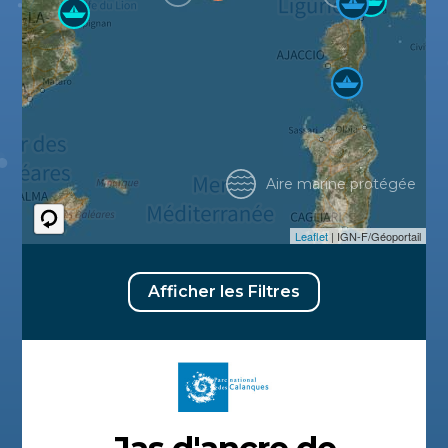
Aire marine protégée
Leaflet
| IGN-F/Géoportail
Afficher les Filtres