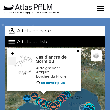
Patrimoine Archéologique Littoral Méditerranéen
Affichage carte
Affichage liste
×
+
Jas d'ancre de
−
Sormiou
Autre gisement
Antiquité
Bouches-du-Rhône
en savoir plus