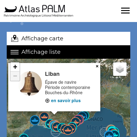
Patrimoine Archéologique Littoral Méditerranéen
Affichage carte
Affichage liste
+
×
Liban
−
Épave de navire
Période contemporaine
Bouches-du-Rhône
en savoir plus