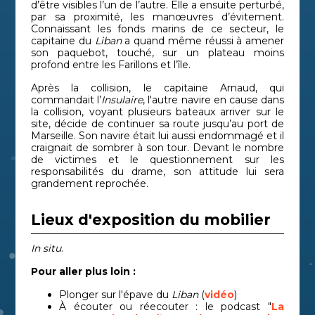
d’être visibles l’un de l’autre. Elle a ensuite perturbé,
par sa proximité, les manœuvres d’évitement.
Connaissant les fonds marins de ce secteur, le
capitaine du
Liban
a quand même réussi à amener
son paquebot, touché, sur un plateau moins
profond entre les Farillons et l’île.
Après la collision, le capitaine Arnaud, qui
commandait l’
Insulaire
, l'autre navire en cause dans
la collision, voyant plusieurs bateaux arriver sur le
site, décide de continuer sa route jusqu’au port de
Marseille. Son navire était lui aussi endommagé et il
craignait de sombrer à son tour. Devant le nombre
de victimes et le questionnement sur les
responsabilités du drame, son attitude lui sera
grandement reprochée.
Lieux d'exposition du mobilier
In situ
.
Pour aller plus loin :
Plonger sur l'épave
du
Liban
(
vidéo
)
À écouter ou réecouter : le podcast
"
La