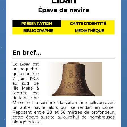
Liban
Épave de navire
PRÉSENTATION
CARTE D'IDENTITÉ
BIBLIOGRAPHIE
MÉDIATHÈQUE
En bref...
Le
Liban
est
un paquebot
qui a coulé le
7 juin 1903
au sud de
l’île Maïre à
l’entrée est
de la baie de
Marseille. Il a sombré à la suite d’une collision avec
un autre navire, alors qu’il se rendait en Corse.
Reposant entre 28 et 36 mètres de profondeur,
cette épave suscite aujourd’hui de nombreuses
plongées-loisir.