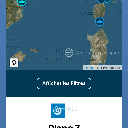
Aire marine protégée
Leaflet
| IGN-F/Géoportail
Afficher les Filtres