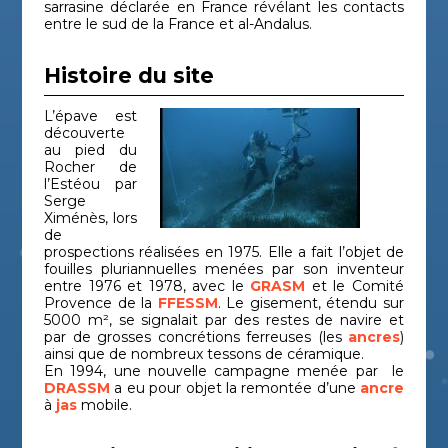
sarrasine déclarée en France révélant les contacts
entre le sud de la France et al-Andalus.
Histoire du site
L’épave est
découverte
au pied du
Rocher de
l’Estéou par
Serge
Ximénès, lors
de
prospections réalisées en 1975. Elle a fait l’objet de
fouilles pluriannuelles menées par son inventeur
entre 1976 et 1978, avec le
GRASM
et le Comité
Provence de la
FFESSM
. Le gisement, étendu sur
5000 m², se signalait par des restes de navire et
par de grosses concrétions ferreuses (les
ancres
)
ainsi que de nombreux tessons de céramique.
En 1994, une nouvelle campagne menée par le
DRASSM
a eu pour objet la remontée d’une
ancre
à
jas
mobile.