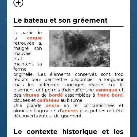
Le bateau et son gréement
La partie de
la
coque
retrouvée a,
malgré son
mauvais
état,
maintenu sa
forme
originelle. Les éléments conservés
sont trop
réduits pour permettre d’apprécier la longueur
mais les différents sondages réalisés sur le
gisement ont permis d’identifier une
varangue
et
des
virures
de
bordé
assemblées à
franc bord
,
clouées et
calfatées
au bitume.
Une grande
ancre
en fer concrétionnée et
plusieurs fragments d’
ancres
plus petites ont été
découverts autour du gisement.
Le contexte historique et les