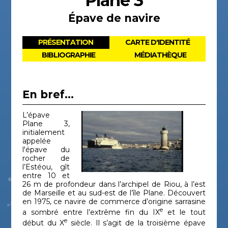
Plane 3
Épave de navire
PRÉSENTATION
CARTE D'IDENTITÉ
BIBLIOGRAPHIE
MÉDIATHÈQUE
En bref...
L’épave
Plane 3,
initialement
appelée
l'épave du
rocher de
l’Estéou, gît
entre 10 et
26 m de profondeur dans l’archipel de Riou, à l’est
de Marseille et au sud-est de l’île Plane. Découvert
en 1975, ce navire de commerce d’origine sarrasine
e
a sombré entre l’extrême fin du IX
et le tout
e
début du X
siècle. Il s’agit de la troisième épave