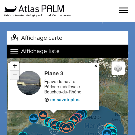
Patrimoine Archéologique Littoral Méditerranéen
Affichage carte
Affichage liste
+
×
Plane 3
−
Épave de navire
Période médiévale
Bouches-du-Rhône
en savoir plus