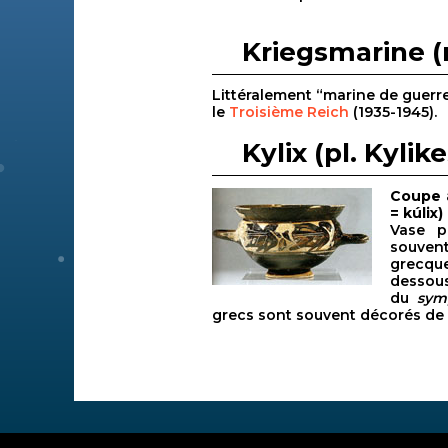
Kriegsmarine (n
Littéralement “marine de guerr
le
Troisième Reich
(1935-1945).
Kylix (pl. Kylike
Coupe à
= kúlix)
Vase p
souven
grecque
dessous
du
sym
grecs sont souvent décorés de s