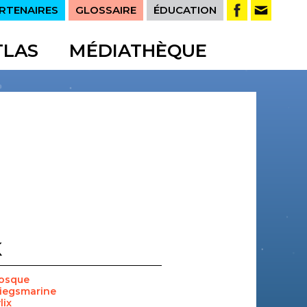
RTENAIRES
GLOSSAIRE
ÉDUCATION
TLAS
MÉDIATHÈQUE
K
iosque
iegsmarine
lix