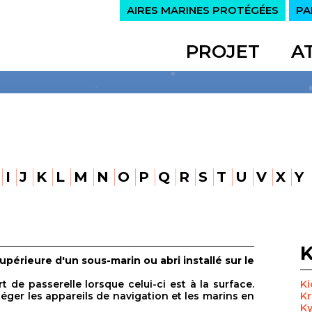
AIRES MARINES PROTÉGÉES
PA
PROJET
A
I
J
K
L
M
N
O
P
Q
R
S
T
U
V
X
Y
supérieure d'un sous-marin ou abri installé sur le
 de passerelle lorsque celui-ci est à la surface.
K
téger les appareils de navigation et les marins en
Kr
Ky