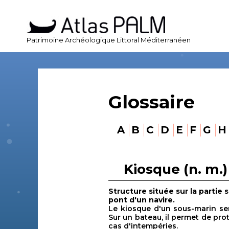
Patrimoine Archéologique Littoral Méditerranéen
Glossaire
A
B
C
D
E
F
G
H
Kiosque (n. m.)
Structure située sur la partie 
pont d'un navire.
Le kiosque d'un sous-marin sert
Sur un bateau, il permet de pro
cas d'intempéries.