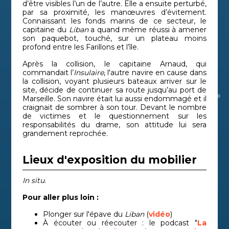
d’être visibles l’un de l’autre. Elle a ensuite perturbé,
par sa proximité, les manœuvres d’évitement.
Connaissant les fonds marins de ce secteur, le
capitaine du
Liban
a quand même réussi à amener
son paquebot, touché, sur un plateau moins
profond entre les Farillons et l’île.
Après la collision, le capitaine Arnaud, qui
commandait l’
Insulaire
, l'autre navire en cause dans
la collision, voyant plusieurs bateaux arriver sur le
site, décide de continuer sa route jusqu’au port de
Marseille. Son navire était lui aussi endommagé et il
craignait de sombrer à son tour. Devant le nombre
de victimes et le questionnement sur les
responsabilités du drame, son attitude lui sera
grandement reprochée.
Lieux d'exposition du mobilier
In situ
.
Pour aller plus loin :
Plonger sur l'épave
du
Liban
(
vidéo
)
À écouter ou réecouter : le podcast
"
La