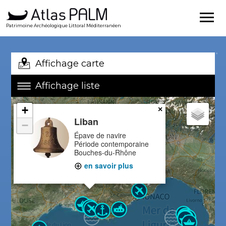
Patrimoine Archéologique Littoral Méditerranéen
Affichage carte
Affichage liste
+
×
Liban
−
Épave de navire
Période contemporaine
Bouches-du-Rhône
en savoir plus