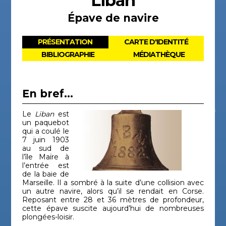
Liban
Épave de navire
PRÉSENTATION
CARTE D'IDENTITÉ
BIBLIOGRAPHIE
MÉDIATHÈQUE
En bref...
Le
Liban
est
un paquebot
qui a coulé le
7 juin 1903
au sud de
l’île Maïre à
l’entrée est
de la baie de
Marseille. Il a sombré à la suite d’une collision avec
un autre navire, alors qu’il se rendait en Corse.
Reposant entre 28 et 36 mètres de profondeur,
cette épave suscite aujourd’hui de nombreuses
plongées-loisir.