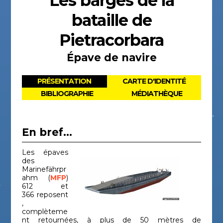
Les barges de la
bataille de
Pietracorbara
Épave de navire
PRÉSENTATION
CARTE D'IDENTITÉ
BIBLIOGRAPHIE
MÉDIATHÈQUE
En bref...
Les épaves
des
Marinefährpr
ahm (
MFP
)
612 et
366 reposent
,
complèteme
nt retournées, à plus de 50 mètres de