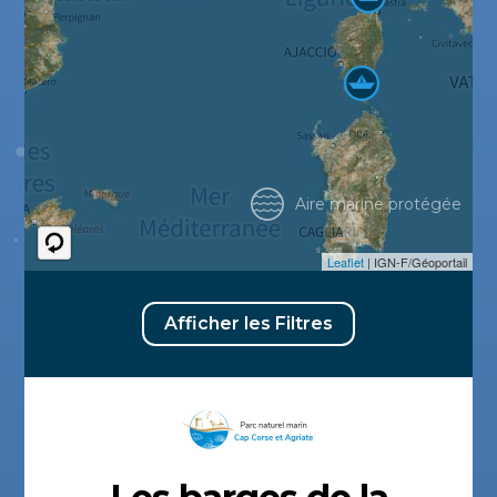
Aire marine protégée
Leaflet
| IGN-F/Géoportail
Afficher les Filtres