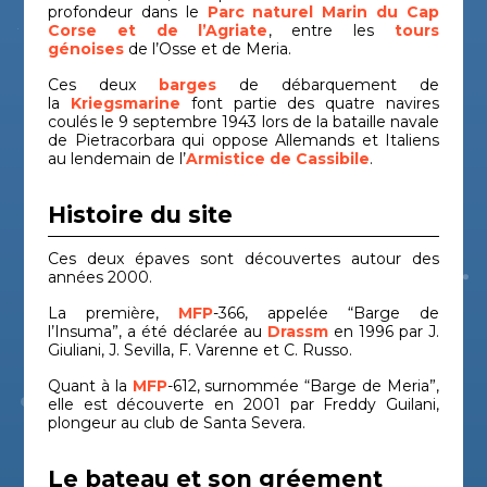
profondeur dans le
Parc naturel Marin du Cap
Corse et de l’Agriate
, entre les
tours
génoises
de l’Osse et de Meria.
Ces deux
barges
de débarquement de
la
Kriegsmarine
font partie des quatre navires
coulés le 9 septembre 1943 lors de la bataille navale
de Pietracorbara qui oppose Allemands et Italiens
au lendemain de l’
Armistice de Cassibile
.
Histoire du site
Ces deux épaves sont découvertes autour des
années 2000.
La première,
MFP
-366, appelée “Barge de
l’Insuma”, a été déclarée au
Drassm
en 1996 par J.
Giuliani, J. Sevilla, F. Varenne et C. Russo.
Quant à la
MFP
-612, surnommée “Barge de Meria”,
elle est découverte en 2001 par Freddy Guilani,
plongeur au club de Santa Severa.
Le bateau et son gréement