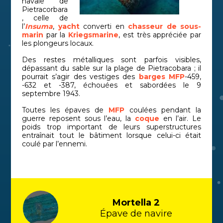
navale de
Pietracorbara
, celle de
l’
Insuma
,
yacht
converti en
chasseur de sous-
marin
par la
Kriegsmarine
, est très appréciée par
les plongeurs locaux.
Des restes métalliques sont parfois visibles,
dépassant du sable sur la plage de Pietracobara ; il
pourrait s’agir des vestiges des
barges
MFP
-459,
-632 et -387, échouées et sabordées le 9
septembre 1943.
Toutes les épaves de
MFP
coulées pendant la
guerre reposent sous l’eau, la
coque
en l’air. Le
poids trop important de leurs superstructures
entraînait tout le bâtiment lorsque celui-ci était
coulé par l’ennemi.
Mortella 2
Épave de navire