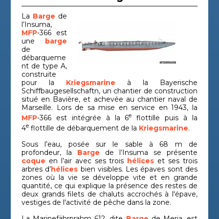
La
Barge
de
l’Insuma,
MFP
-366 est
une
barge
de
débarqueme
nt de type A,
construite
pour la
Kriegsmarine
à la Bayerische
Schiffbaugesellschaftn, un chantier de construction
situé en Bavière, et achevée au chantier naval de
Marseille. Lors de sa mise en service en 1943, la
e
MFP
-366 est intégrée à la 6
flottille puis à la
e
4
flottille de débarquement de la
Kriegsmarine
.
Sous l’eau, posée sur le sable à 68 m de
profondeur, la
Barge
de l’Insuma se présente
coque
en l’air avec ses trois
hélices
et ses trois
arbres d’
hélices
bien visibles. Les épaves sont des
zones où la vie se développe vite et en grande
quantité, ce qui explique la présence des restes de
deux grands filets de chaluts accrochés à l'épave,
vestiges de l'activité de pêche dans la zone.
La Marinefährprahm 612, dite
Barge
de Meria, est