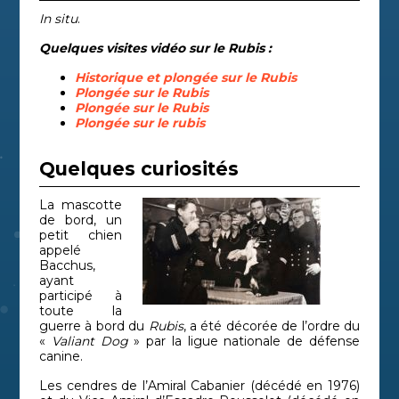
In situ
.
Quelques visites vidéo sur le Rubis :
Historique et plongée sur le Rubis
Plongée sur le Rubis
Plongée sur le Rubis
Plongée sur le rubis
Quelques curiosités
La mascotte
de bord, un
petit chien
appelé
Bacchus,
ayant
participé à
toute la
guerre à bord du
Rubis
, a été décorée de l’ordre du
«
Valiant Dog
» par la ligue nationale de défense
canine.
Les cendres de l’Amiral Cabanier (décédé en 1976)