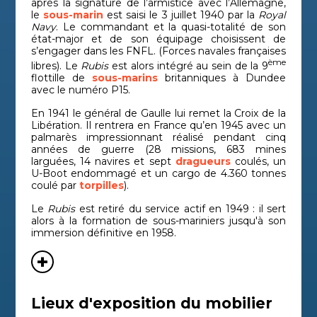
après la signature de l’armistice avec l’Allemagne,
le
sous-marin
est saisi le 3 juillet 1940 par la
Royal
Navy
. Le commandant et la quasi-totalité de son
état-major et de son équipage choisissent de
s’engager dans les FNFL. (Forces navales françaises
ème
libres). Le
Rubis
est alors intégré au sein de la 9
flottille de
sous-marins
britanniques à Dundee
avec le numéro P15.
En 1941 le général de Gaulle lui remet la Croix de la
Libération. Il rentrera en France qu’en 1945 avec un
palmarès impressionnant réalisé pendant cinq
années de guerre (28 missions, 683 mines
larguées, 14 navires et sept
dragueurs
coulés, un
U-Boot endommagé et un cargo de 4.360 tonnes
coulé par
torpilles
).
Le
Rubis
est retiré du service actif en 1949 : il sert
alors à la formation de sous-mariniers jusqu'à son
immersion définitive en 1958.
Lieux d'exposition du mobilier