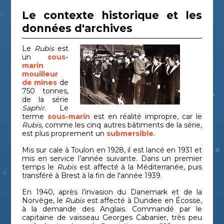
Le contexte historique et les
données d'archives
Le
Rubis
est
un
sous-
marin
mouilleur
de mines
de
750 tonnes,
de la série
Saphir
. Le
terme
sous-marin
est en réalité impropre, car le
Rubis
, comme les cinq autres bâtiments de la série,
est plus proprement un
submersible
.
Mis sur cale à Toulon en 1928, il est lancé en 1931 et
mis en service l’année suivante. Dans un premier
temps le
Rubis
est affecté à la Méditerranée, puis
transféré à Brest à la fin de l'année 1939.
En 1940, après l’invasion du Danemark et de la
Norvège, le
Rubis
est affecté à Dundee en Écosse,
à la demande des Anglais. Commandé par le
capitaine de vaisseau Georges Cabanier, très peu