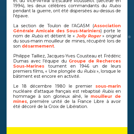
et du Vice-Amiral d’Escadre Rousselot (décédé en
1994), les deux célèbres commandants du
Rubis
pendant la guerre, ont été dispersées au-dessus de
l'épave
.
La section de Toulon de l’AGASM (
Association
Générale Amicale des Sous-Mariniers
) porte le
nom de
Rubis
et détient le «
Jolly Roger
» original
du sous-marin mouilleur de mines, récupéré lors de
son
désarmement
.
Philippe Tailliez, Jacques-Yves Cousteau et Frédéric
Dumas avec l’équipe du
Groupe de Recherces
S
ous-Marines
tournent en 1946 un de leurs
premiers films, « Une plongée du
Rubis
», lorsque le
bâtiment est encore en activité.
Le 18 décembre 1980 le premier
sous-marin
nucléaire d’attaque français est rebaptisé
Rubis
en
hommage à son glorieux aîné, le
mouilleur de
mines
, première unité de la France Libre à avoir
été décoré de la Croix de Libération.