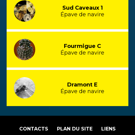
Sud Caveaux 1
Épave de navire
Fourmigue C
Épave de navire
Dramont E
Épave de navire
CONTACTS
PLAN DU SITE
LIENS