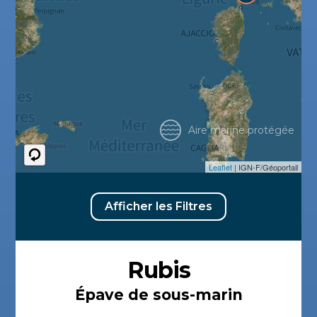
Aire marine protégée
Leaflet
| IGN-F/Géoportail
Afficher les Filtres
Rubis
Épave de sous-marin