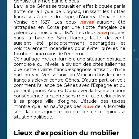
génoise affamée par le blocus.
La ville de Gênes se trouvait en effet bloquée par la
flotte de la Ligue de Cognac, unissant les flottes
françaises à celle du Pape, d’Andrea Doria et de
Venise en 1527. Les deux
naves
auraient été
rattrapées en Corse par une flotte française de
galères au mois d’août 1527. Les deux
navi
piégées
dans la baie de Saint-Florent, faute de vent,
auraient été précipitamment déchargées et
volontairement incendiées pour éviter qu’elles ne
tombent aux mains de l’ennemi.
Ce naufrage met en lumière une situation politique
complexe qui révèle la division des cités italiennes
que cette rivalité franco-espagnole attisait : d’une
part on voit Venise unie au Vatican dans le camp
français s’élever contre Gênes. D’autre part, on voit
comment l’alliance de Gênes avec l’Espagne et du
général génois Andrea Doria avec la France a pour
conséquence la guerre sans merci que celui-ci livra
à sa propre ville d’origine. L’étude des textes
montre que les naufrages des
navi
de la Mortella
sont la conséquence directe de cette épineuse
situation politique.
Lieux d'exposition du mobilier