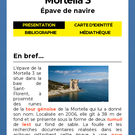
Mortella 3
Épave de navire
PRÉSENTATION
CARTE D'IDENTITÉ
BIBLIOGRAPHIE
MÉDIATHÈQUE
En bref...
L’épave de la
Mortella 3 se
situe dans la
baie de
Saint-
Florent, à
proximité
des ruines
de la
tour génoise
de la Mortella qui lui a donné
son nom. Localisée en 2006, elle gît à 38 m de
fond et se présente sous la forme de deux
tumuli
de
lest
sur fond de sable. La fouille et les
recherches documentaires réalisées dans les
archives rattachent cette épave à une
nave