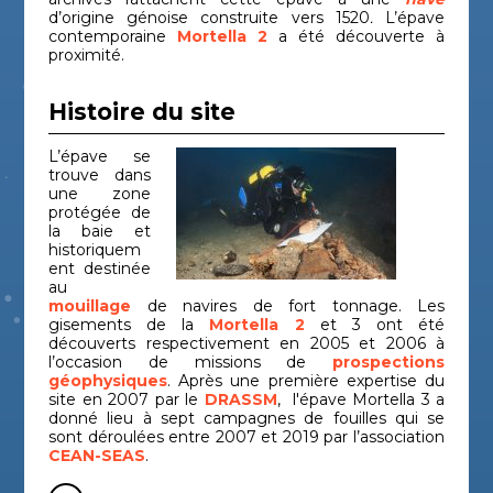
d’origine génoise construite vers 1520
.
L’épave
contemporaine
Mortella 2
a été découverte à
proximité.
Histoire du site
L’épave se
trouve dans
une zone
protégée de
la baie et
historiquem
ent destinée
au
mouillage
de navires de fort tonnage. Les
gisements de la
Mortella 2
et 3 ont été
découverts respectivement en 2005 et 2006 à
l’occasion de missions de
prospections
géophysiques
. Après une première expertise du
site en 2007 par le
DRASSM
, l'épave Mortella 3 a
donné lieu à sept campagnes de fouilles qui se
sont déroulées entre 2007 et 2019 par l’association
CEAN-SEAS
.