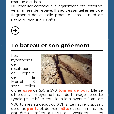
marque d’artisan.
Du mobilier céramique a également été retrouvé
vers l’arrière de l’épave. Il s’agit essentiellement de
fragments de vaisselle produite dans le nord de
e
l’Italie au début du XVI
s.
Le bateau et son gréement
Les
hypothèses
de
restitution
de l’épave
de la
Mortella 3
sont celles
d’une
nave
de 550 à 570
tonnes de port
. Elle se
situe dans la moyenne basse du tonnage de cette
typologie de bâtiments, la taille moyenne étant de
e
700 tonnes au début du XVI
s. Le navire disposait
de deux
ponts
et de trois
mâts
et ses dimensions
ont été estimées, à partir des vestiges et des