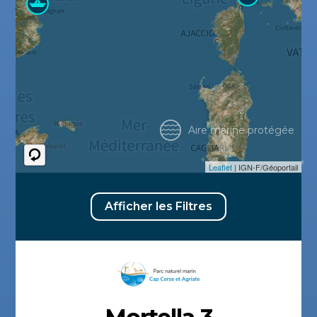
Aire marine protégée
Leaflet
| IGN-F/Géoportail
Afficher les Filtres