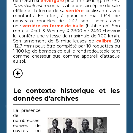
de 12,40m
d’
envergure
pour 11m de long. Le P-47
Razorback est
reconnaissable par son épine dorsale
effilée et la forme de sa
verrière
coulissante avec
montants. En effet, à partir de mai 1944, de
nouveaux modèles de P-47 sont lancés avec
une
verrière
en forme de bulle
(bubbletop). Son
moteur Pratt & Whitney R-2800 de 2430 chevaux
lui confère une vitesse de maximale de 700 km/h.
Son armement de 8 mitrailleuses de
calibre
.50
(12,7 mm) peut être complété par 10 roquettes ou
1 100 kg de bombes ce qui le rend redoutable tant
comme chasseur que comme appareil d’attaque
au sol.
Le contexte historique et les
données d'archives
La présence
de
nombreuses
épaves de
navires ou