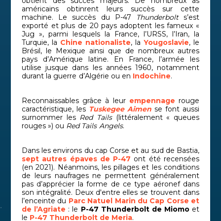
obtient des succès majeurs. De nombreux as
américains obtinrent leurs succès sur cette
machine. Le succès du P-47
Thunderbolt
s’est
exporté et plus de 20 pays adoptent les fameux «
Jug », parmi lesquels la France, l’URSS, l’Iran, la
Turquie, la
Chine nationaliste
, la
Yougoslavie
, le
Brésil, le Mexique ainsi que de nombreux autres
pays d’Amérique latine. En France, l’armée les
utilise jusque dans les années 1960, notamment
durant la guerre d’Algérie ou en
Indochine
.
Reconnaissables grâce à leur
empennage
rouge
caractéristique, les
Tuskegee Aimen
se font aussi
surnommer les
Red Tails
(littéralement « queues
rouges ») ou
Red Tails Angels
.
Dans les environs du cap Corse et au sud de Bastia,
sept autres épaves de P-47
ont été recensées
(en 2021). Néanmoins, les pillages et les conditions
de leurs naufrages ne permettent généralement
pas d’apprécier la forme de ce type aéronef dans
son intégralité. Deux d'entre elles se trouvent dans
l’enceinte du
Parc Natuel Marin du Cap Corse et
de l’Agriate
: le
P-47 Thunderbolt de Miomo
et
le
P-47 Thunderbolt de Meria
.