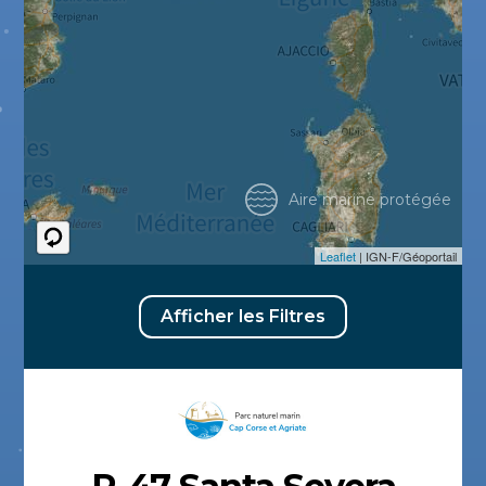
Aire marine protégée
Leaflet
| IGN-F/Géoportail
Afficher les Filtres