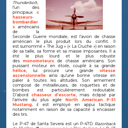
Thunderbolt
,
l’un des
principaux
c
hasseurs-
bombardier
s
américains
de la
Seconde Guerre mondiale, est l’avion de chasse
américain le plus produit lors du conflit. Il
est surnommé « The Jug » (« La Cruche ») en raison
de sa taille, sa forme et sa masse imposantes. Il a
été le plus lourd et le plus robuste
des
monomoteurs
de chasse américains. Son
puissant moteur en étoile, couplé à sa grande
hélice
, lui procure une grande
vitesse
ascensionnelle
ainsi qu’une bonne vitesse en
palier à toutes les altitudes. Son armement
composé de mitrailleuses, de roquettes et de
bombes est particulièrement redoutable.
D’abord
chasseur d’escorte
, mais éclipsé par
l’arrivée du plus agile
North American P-51
Mustang
, il est employé en appui tactique
notamment en raison de sa capacité à encaisser
des tirs.
Le P-47 de Santa Severa est un P-47D
Razorback