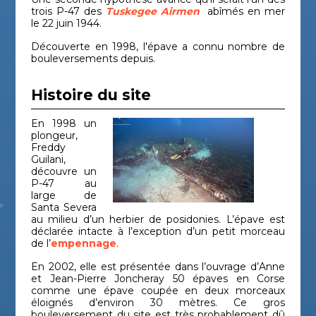
trois P-47 des
Tuskegee Airmen
abîmés en mer
le 22 juin 1944.
Découverte en 1998, l'épave a connu nombre de
bouleversements depuis.
Histoire du site
En 1998 un
plongeur,
Freddy
Guilani,
découvre un
P-47 au
large de
Santa Severa
au milieu d’un herbier de posidonies. L’épave est
déclarée intacte à l’exception d’un petit morceau
de l’
empennage
.
En 2002, elle est présentée dans l’ouvrage d’Anne
et Jean-Pierre Joncheray 50 épaves en Corse
comme une épave coupée en deux morceaux
éloignés d’environ 30 mètres. Ce gros
bouleversement du site est très probablement dû