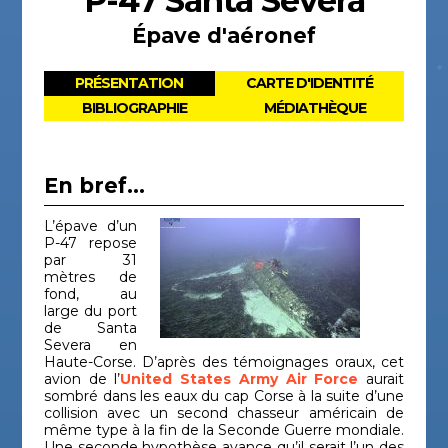
P-47 Santa Severa
Épave d'aéronef
PRÉSENTATION
CARTE D'IDENTITÉ
BIBLIOGRAPHIE
MÉDIATHÈQUE
En bref...
L’épave d’un
P-47 repose
par 31
mètres de
fond, au
large du port
de Santa
Severa en
Haute-Corse. D’après des témoignages oraux, cet
avion de l’
United States Army Air Force
aurait
sombré dans les eaux du cap Corse à la suite d’une
collision avec un second chasseur américain de
même type à la fin de la Seconde Guerre mondiale.
Une seconde hypothèse avance qu’il serait l’un des