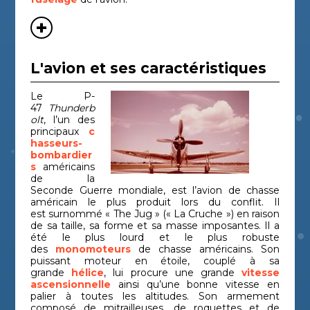
L'avion et ses caractéristiques
Le P-
47
Thunderb
olt
, l’un des
principaux
c
hasseurs-
bombardier
s
américains
de la
Seconde Guerre mondiale, est l’avion de chasse
américain le plus produit lors du conflit. Il
est surnommé « The Jug » (« La Cruche ») en raison
de sa taille, sa forme et sa masse imposantes. Il a
été le plus lourd et le plus robuste
des
monomoteurs
de chasse américains. Son
puissant moteur en étoile, couplé à sa
grande
hélice
, lui procure une grande
vitesse
ascensionnelle
ainsi qu’une bonne vitesse en
palier à toutes les altitudes. Son armement
composé de mitrailleuses, de roquettes et de