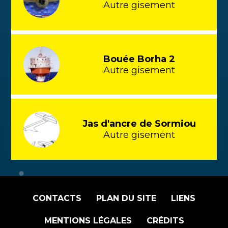
Autre gisement
Bouée Borha 2
Autre gisement
Jas d'ancre de Sormiou
Autre gisement
CONTACTS
PLAN DU SITE
LIENS
MENTIONS LÉGALES
CRÉDITS