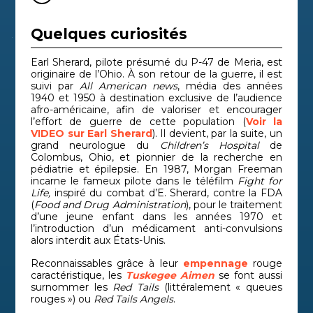
Quelques curiosités
Earl Sherard, pilote présumé du P-47 de Meria, est
originaire de l’Ohio. À son retour de la guerre, il est
suivi par
All American news
, média des années
1940 et 1950 à destination exclusive de l’audience
afro-américaine, afin de valoriser et encourager
l’effort de guerre de cette population (
Voir la
VIDEO
sur Earl Sherard
). Il devient, par la suite, un
grand neurologue du
Children’s Hospital
de
Colombus, Ohio, et pionnier de la recherche en
pédiatrie et épilepsie. En 1987, Morgan Freeman
incarne le fameux pilote dans le téléfilm
Fight for
Life,
inspiré du combat d’E. Sherard, contre la FDA
(
Food and Drug Administration
), pour le traitement
d’une jeune enfant dans les années 1970 et
l’introduction d’un médicament anti-convulsions
alors interdit aux États-Unis.
Reconnaissables grâce à leur
empennage
rouge
caractéristique, les
Tuskegee Aimen
se font aussi
surnommer les
Red Tails
(littéralement « queues
rouges ») ou
Red Tails Angels
.