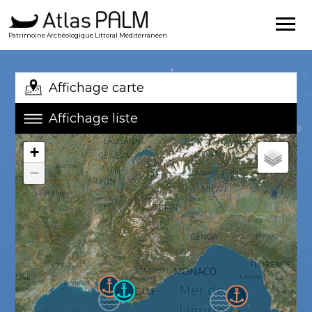
Patrimoine Archéologique Littoral Méditerranéen
Affichage carte
Affichage liste
+
−