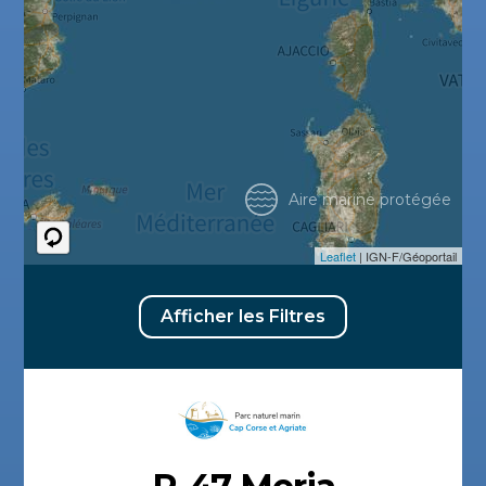
Aire marine protégée
Leaflet
| IGN-F/Géoportail
Afficher les Filtres