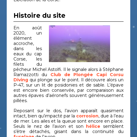
Histoire du site
En août
2020, un
élément
accroche,
dans les
eaux du cap
Corse, les
filets du
pêcheur Michel Astolfi. Il le signale alors à Stéphane
Ramazzotti du
Club de Plongée Capi Corsu
Diving
qui plonge sur le point. Il découvre alors un
P-47, sur un lit de posidonies et de sable. L’épave
est encore bien conservée, par comparaison aux
autres épaves d’aéronefs souvent généreusement
pillées.
Reposant sur le dos, l’avion apparaît quasiment
intact, bien qu’impacté par la
corrosion
, due à l’eau
de mer. Les ailes et la queue sont encore en place.
Seuls le nez de l’avion et son
hélice
semblent
s’être détachés, gisant dans la continuité du
fuselage
de l’avion.