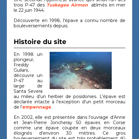
trois P-47 des
Tuskegee Airmen
abîmés en mer
le 22 juin 1944.
Découverte en 1998, l'épave a connu nombre de
bouleversements depuis.
Histoire du site
En 1998 un
plongeur,
Freddy
Guilani,
découvre un
P-47 au
large de
Santa Severa
au milieu d’un herbier de posidonies. L’épave est
déclarée intacte à l’exception d’un petit morceau
de l’
empennage
.
En 2002, elle est présentée dans l’ouvrage d’Anne
et Jean-Pierre Joncheray 50 épaves en Corse
comme une épave coupée en deux morceaux
éloignés d’environ 30 mètres. Ce gros
bouleversement du site est très probablement dû