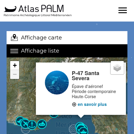
Patrimoine Archéologique Littoral Méditerranéen
Affichage carte
Affichage liste
+
×
P-47 Santa
−
Severa
Épave d'aéronef
Période contemporaine
Haute-Corse
en savoir plus