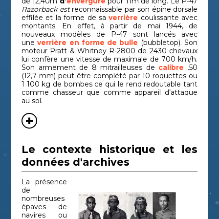
de 12,40m
d’
envergure
pour 11m de long. Le P-47
Razorback est
reconnaissable par son épine dorsale
effilée et la forme de sa
verrière
coulissante avec
montants. En effet, à partir de mai 1944, de
nouveaux modèles de P-47 sont lancés avec
une
verrière
en forme de bulle
(bubbletop). Son
moteur Pratt & Whitney R-2800 de 2430 chevaux
lui confère une vitesse de maximale de 700 km/h.
Son armement de 8 mitrailleuses de
calibre
.50
(12,7 mm) peut être complété par 10 roquettes ou
1 100 kg de bombes ce qui le rend redoutable tant
comme chasseur que comme appareil d’attaque
au sol.
Le contexte historique et les
données d'archives
La présence
de
nombreuses
épaves de
navires ou