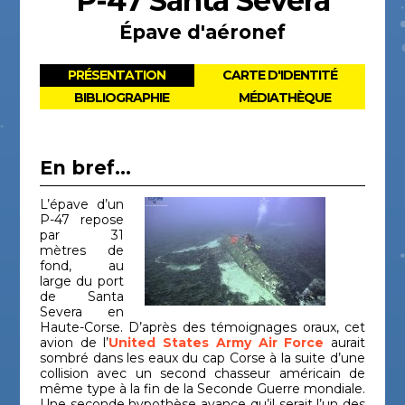
P-47 Santa Severa
Épave d'aéronef
PRÉSENTATION
CARTE D'IDENTITÉ
BIBLIOGRAPHIE
MÉDIATHÈQUE
En bref...
L’épave d’un
P-47 repose
par 31
mètres de
fond, au
large du port
de Santa
Severa en
Haute-Corse. D’après des témoignages oraux, cet
avion de l’
United States Army Air Force
aurait
sombré dans les eaux du cap Corse à la suite d’une
collision avec un second chasseur américain de
même type à la fin de la Seconde Guerre mondiale.
Une seconde hypothèse avance qu’il serait l’un des