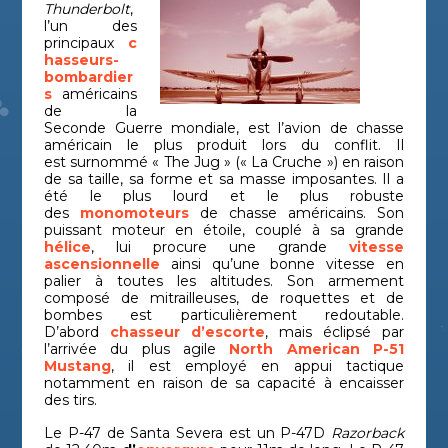
Thunderbolt
,
l’un des
principaux
c
hasseurs-
bombardier
s
américains
de la
Seconde Guerre mondiale, est l’avion de chasse
américain le plus produit lors du conflit. Il
est surnommé « The Jug » (« La Cruche ») en raison
de sa taille, sa forme et sa masse imposantes. Il a
été le plus lourd et le plus robuste
des
monomoteurs
de chasse américains. Son
puissant moteur en étoile, couplé à sa grande
hélice
, lui procure une grande
vitesse
ascensionnelle
ainsi qu’une bonne vitesse en
palier à toutes les altitudes. Son armement
composé de mitrailleuses, de roquettes et de
bombes est particulièrement redoutable.
D’abord
chasseur d’escorte
, mais éclipsé par
l’arrivée du plus agile
North American P-51
Mustang
, il est employé en appui tactique
notamment en raison de sa capacité à encaisser
des tirs.
Le P-47 de Santa Severa est un P-47D
Razorback