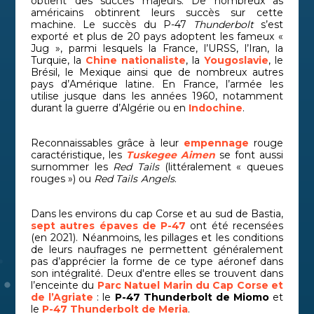
obtient des succès majeurs. De nombreux as
américains obtinrent leurs succès sur cette
machine. Le succès du P-47
Thunderbolt
s’est
exporté et plus de 20 pays adoptent les fameux «
Jug », parmi lesquels la France, l’URSS, l’Iran, la
Turquie, la
Chine nationaliste
, la
Yougoslavie
, le
Brésil, le Mexique ainsi que de nombreux autres
pays d’Amérique latine. En France, l’armée les
utilise jusque dans les années 1960, notamment
durant la guerre d’Algérie ou en
Indochine
.
Reconnaissables grâce à leur
empennage
rouge
caractéristique, les
Tuskegee Aimen
se font aussi
surnommer les
Red Tails
(littéralement « queues
rouges ») ou
Red Tails Angels
.
Dans les environs du cap Corse et au sud de Bastia,
sept autres épaves de P-47
ont été recensées
(en 2021). Néanmoins, les pillages et les conditions
de leurs naufrages ne permettent généralement
pas d’apprécier la forme de ce type aéronef dans
son intégralité. Deux d'entre elles se trouvent dans
l’enceinte du
Parc Natuel Marin du Cap Corse et
de l’Agriate
: le
P-47 Thunderbolt de Miomo
et
le
P-47 Thunderbolt de Meria
.