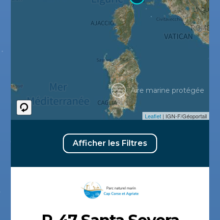
Aire marine protégée
Leaflet
| IGN-F/Géoportail
Afficher les Filtres