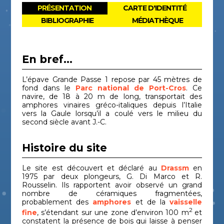
PRÉSENTATION
CARTE D'IDENTITÉ
BIBLIOGRAPHIE
MÉDIATHÈQUE
En bref...
L’épave Grande Passe 1 repose par 45 mètres de
fond dans le
Parc national de Port-Cros
. Ce
navire, de 18 à 20 m de long, transportait des
amphores vinaires gréco-italiques depuis l’Italie
vers la Gaule lorsqu’il a coulé vers le milieu du
second siècle avant J.-C.
Histoire du site
Le site est découvert et déclaré au
Drassm
en
1975 par deux plongeurs, G. Di Marco et R.
Rousselin. Ils rapportent avoir observé un grand
nombre de céramiques fragmentées,
probablement des
amphores
et de la
vaisselle
2
fine
, s’étendant sur une zone d’environ 100 m
et
constatent la présence de bois qui laisse à penser