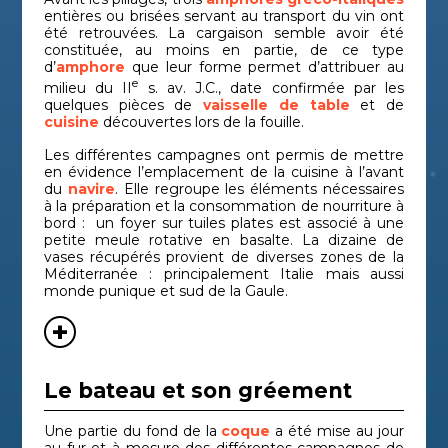
entières ou brisées servant au transport du vin ont
été retrouvées. La cargaison semble avoir été
constituée, au moins en partie, de ce type
d’
amphore
que leur forme permet d’attribuer au
e
milieu du II
s. av. J.C., date confirmée par les
quelques pièces de
vaisselle de table
et de
cuisine
découvertes lors de la fouille.
Les différentes campagnes ont permis de mettre
en évidence l’emplacement de la cuisine à l’avant
du
navire
. Elle regroupe les éléments nécessaires
à la préparation et la consommation de nourriture à
bord : un foyer sur tuiles plates est associé à une
petite meule rotative en basalte. La dizaine de
vases récupérés provient de diverses zones de la
Méditerranée : principalement Italie mais aussi
monde punique et sud de la Gaule.
Le bateau et son gréement
Une partie du fond de la
coque
a été mise au jour
au fur et à mesure des différentes campagnes de