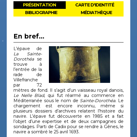
PRÉSENTATION
CARTE D'IDENTITÉ
BIBLIOGRAPHIE
MÉDIATHÈQUE
En bref...
L’épave de
La
Sainte-
Dorothéa
se
trouve à
l’entrée de la
rade de
Villefranche
par 72
mètres de fond. Il s’agit d’un vaisseau royal danois,
Le Nelle Blad
, qui fut réarmé au commerce en
Méditerranée sous le nom de
Sainte-Dorothéa.
Le
chargement est encore inconnu, même si
plusieurs dossiers d’archives relatent l’histoire du
navire. L’épave fut découverte en 1985 et a fait
l’objet d’une expertise et de deux campagnes de
sondages. Parti de Cadix pour se rendre à Gênes, le
navire a sombré le 25 avril 1693.