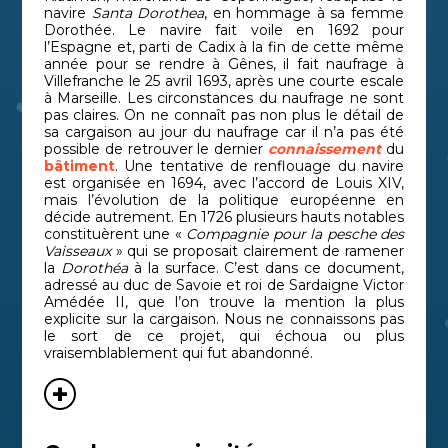
navire
Santa Dorothea
, en hommage à sa femme
Dorothée. Le navire fait voile en 1692 pour
l’Espagne et, parti de Cadix à la fin de cette même
année pour se rendre à Gênes, il fait naufrage à
Villefranche le 25 avril 1693, après une courte escale
à Marseille. Les circonstances du naufrage ne sont
pas claires. On ne connaît pas non plus le détail de
sa cargaison au jour du naufrage car il n’a pas été
possible de retrouver le dernier
connaissement
du
bâtiment
. Une tentative de renflouage du navire
est organisée en 1694, avec l’accord de Louis XIV,
mais l’évolution de la politique européenne en
décide autrement. En 1726 plusieurs hauts notables
constituèrent une «
Compagnie pour la pesche des
Vaisseaux
» qui se proposait clairement de ramener
la
Dorothéa
à la surface. C’est dans ce document,
adressé au duc de Savoie et roi de Sardaigne Victor
Amédée II, que l’on trouve la mention la plus
explicite sur la cargaison. Nous ne connaissons pas
le sort de ce projet, qui échoua ou plus
vraisemblablement qui fut abandonné.