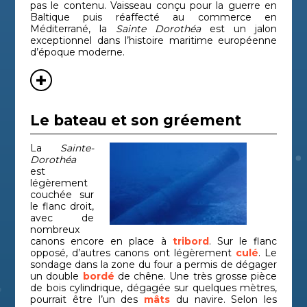
pas le contenu. Vaisseau conçu pour la guerre en
Baltique puis réaffecté au commerce en
Méditerrané, la
Sainte Dorothéa
est un jalon
exceptionnel dans l’histoire maritime européenne
d’époque moderne.
Le bateau et son gréement
La
Sainte-
Dorothéa
est
légèrement
couchée sur
le flanc droit,
avec de
nombreux
canons encore en place à
tribord
. Sur le flanc
opposé, d’autres canons ont légèrement
culé
. Le
sondage dans la zone du four a permis de dégager
un double
bordé
de chêne. Une très grosse pièce
de bois cylindrique, dégagée sur quelques mètres,
pourrait être l’un des
mâts
du navire. Selon les