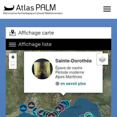
Patrimoine Archéologique Littoral Méditerranéen
Affichage carte
Affichage liste
×
+
Sainte-Dorothéa
−
Épave de navire
Période moderne
Alpes-Maritimes
en savoir plus