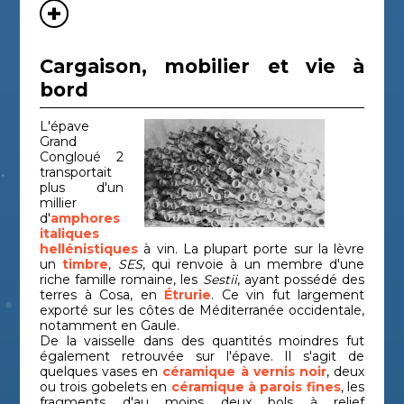
Cargaison, mobilier et vie à
bord
L'épave
Grand
Congloué 2
transportait
plus d'un
millier
d'
amphores
italiques
hellénistiques
à vin. La plupart porte sur la lèvre
un
timbre
,
SES
, qui renvoie à un membre d'une
riche famille romaine, les
Sestii
, ayant possédé des
terres à Cosa, en
Étrurie
. Ce vin fut largement
exporté sur les côtes de Méditerranée occidentale,
notamment en Gaule.
De la vaisselle dans des quantités moindres fut
également retrouvée sur l'épave. Il s'agit de
quelques vases en
céramique à vernis noir
, deux
ou trois gobelets en
céramique à parois fines
, les
fragments d'au moins deux bols à relief