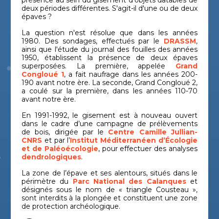
présence au sein du gisement d'objets datables de
deux périodes différentes. S'agit-il d'une ou de deux
épaves ?
La question n'est résolue que dans les années
1980. Des sondages, effectués par le
DRASSM
,
ainsi que l'étude du journal des fouilles des années
1950, établissent la présence de deux épaves
superposées. La première, appelée
Grand
Congloué 1
, a fait naufrage dans les années 200-
190 avant notre ère. La seconde, Grand Congloué 2,
a coulé sur la première, dans les années 110-70
avant notre ère.
En 1991-1992, le gisement est à nouveau ouvert
dans le cadre d’une campagne de prélèvements
de bois, dirigée par le
Centre Camille Jullian-
CNRS
et par l’
Institut Méditerranéen d’Écologie
et de Paléoécologie
, pour effectuer des analyses
dendrologiques
.
La zone de l’épave et ses alentours, situés dans le
périmètre du
Parc National des Calanques
et
désignés sous le nom de « triangle Cousteau »,
sont interdits à la plongée et constituent une zone
de protection archéologique.