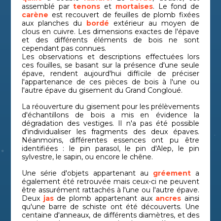
assemblé par
tenons
et
mortaises
. Le fond de
carène
est recouvert de feuilles de plomb fixées
aux planches du
bordé
extérieur au moyen de
clous en cuivre. Les dimensions exactes de l'épave
et des différents éléments de bois ne sont
cependant pas connues.
Les observations et descriptions effectuées lors
ces fouilles, se basant sur la présence d'une seule
épave, rendent aujourd'hui difficile de préciser
l'appartenance de ces pièces de bois à l'une ou
l'autre épave du gisement du Grand Congloué.
La réouverture du gisement pour les prélèvements
d'échantillons de bois a mis en évidence la
dégradation des vestiges. Il n'a pas été possible
d'individualiser les fragments des deux épaves.
Néanmoins, différentes essences ont pu être
identifiées : le pin parasol, le pin d'Alep, le pin
sylvestre, le sapin, ou encore le chêne.
Une série d'objets appartenant au
gréement
a
également été retrouvée mais ceux-ci ne peuvent
être assurément rattachés à l'une ou l'autre épave.
Deux
jas
de plomb appartenant aux
ancres
ainsi
qu'une barre de schiste ont été découverts. Une
centaine d'anneaux, de différents diamètres, et des