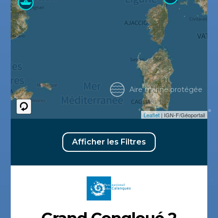
Aire marine protégée
Leaflet
| IGN-F/Géoportail
Afficher les Filtres