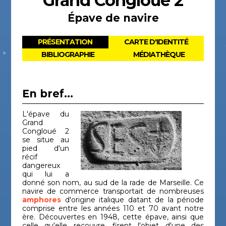
Grand Congloué 2
Épave de navire
PRÉSENTATION
CARTE D'IDENTITÉ
BIBLIOGRAPHIE
MÉDIATHÈQUE
En bref...
L'épave du
Grand
Congloué 2
se situe au
pied d'un
récif
dangereux
qui lui a
donné son nom, au sud de la rade de Marseille. Ce
navire de commerce transportait de nombreuses
amphores
d'origine italique datant de la période
comprise entre les années 110 et 70 avant notre
ère. Découvertes en 1948, cette épave, ainsi que
celle qu'elle recouvre, firent l'objet d'une des