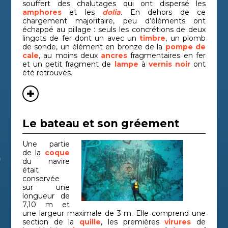
souffert des chalutages qui ont dispersé les
amphores
et les
dolia
. En dehors de ce
chargement majoritaire, peu d’éléments ont
échappé au pillage : seuls les concrétions de deux
lingots de fer dont un avec un
timbre
, un plomb
de sonde, un élément en bronze de la
pompe de
cale
, au moins deux
ancres
fragmentaires en fer
et un petit fragment de
lampe
à
vernis noir
ont
été retrouvés.
Le bateau et son gréement
Une partie
de la
coque
du navire
était
conservée
sur une
longueur de
7,10 m et
une largeur maximale de 3 m. Elle comprend une
section de la
quille
, les premières
virures
de