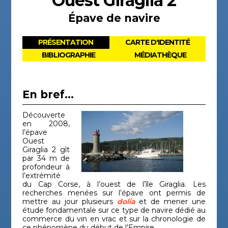
Ouest Giraglia 2
Épave de navire
PRÉSENTATION
CARTE D'IDENTITÉ
BIBLIOGRAPHIE
MÉDIATHÈQUE
En bref...
Découverte
en 2008,
l’épave
Ouest
Giraglia 2 gît
par 34 m de
profondeur à
l’extrémité
du Cap Corse, à l’ouest de l’île Giraglia. Les
recherches menées sur l’épave ont permis de
mettre au jour plusieurs
dolia
et de mener une
étude fondamentale sur ce type de navire dédié au
commerce du vin en vrac et sur la chronologie de
ce phénomène du début de l’Empire.