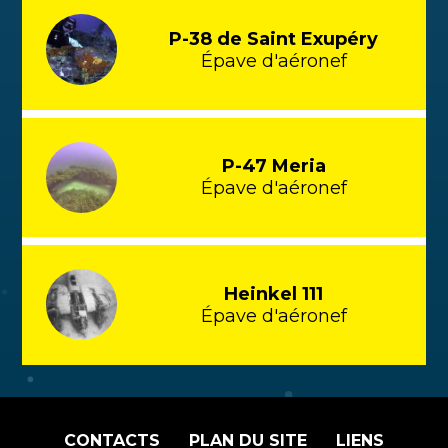
P-38 de Saint Exupéry
Épave d'aéronef
P-47 Meria
Épave d'aéronef
Heinkel 111
Épave d'aéronef
CONTACTS
PLAN DU SITE
LIENS