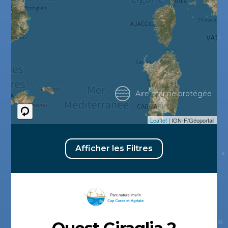
Aire marine protégée
Leaflet
| IGN-F/Géoportail
Afficher les Filtres