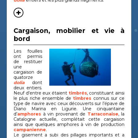
dolia
entiers et les plus grands fragments.
Cargaison, mobilier et vie à
bord
Les fouilles
ont permis
de restituer
une
cargaison de
quatorze
dolia
dont
deux entiers.
Neuf d’entre eux étaient
timbrés
, constituant ainsi
le plus riche ensemble de
timbres
connus sur ce
type de navire avec ceux découverts sur l’épave de
Diano Marina en Ligurie. Une cinquantaine
d’
amphores
à vin provenant de
Tarraconaise
, la
Catalogne actuelle, complétait cette cargaison
ainsi que quelques amphores à vin de production
campanienne
.
Le gisement a subi des pillages importants et a