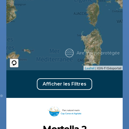
Aire marine protégée
Leaflet
| IGN-F/Géoportail
Afficher les Filtres