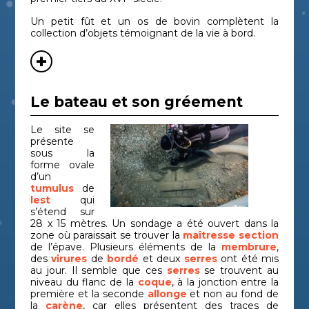
Un petit fût et un os de bovin complètent la
collection d’objets témoignant de la vie à bord.
Le bateau et son gréement
Le site se
présente
sous la
forme ovale
d’un
tumulus
de
lest
qui
s’étend sur
28 x 15 mètres. Un sondage a été ouvert dans la
zone où paraissait se trouver la
maîtresse section
de l’épave. Plusieurs éléments de la
membrure
,
des
virures
de
bordé
et deux
serres
ont été mis
au jour. Il semble que ces
serres
se trouvent au
niveau du flanc de la
coque
, à la jonction entre la
première et la seconde
allonge
et non au fond de
la
carène
, car elles présentent des traces de