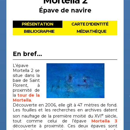
Mortella 2
Épave de navire
PRÉSENTATION
CARTE D'IDENTITÉ
BIBLIOGRAPHIE
MÉDIATHÈQUE
En bref...
L’épave
Mortella 2 se
situe dans la
baie de Saint
Florent, à
proximité de
la
tour de la
Mortella
.
Découverte en 2006, elle gît à 47 mètres de fond.
Les fouilles et les recherches en archives datent
e
son naufrage de la première moitié du XVI
siècle,
tout comme celui de l’épave
Mortella 3
découverte à proximité. Ces deux épaves sont