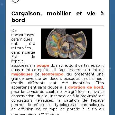
Cargaison, mobilier et vie à
bord
De
nombreuses
céramiques
ont été
retrouvées
dans la partie
Est de
l’épave,
associées à la
poupe
du navire, dont certaines sont
quasiment complètes. Il s’agit essentiellement de
majoliques
de
Montelupo
, qui présentent une
grande diversité de décors puisqu’au moins neuf
motifs différents ont été identifiés. Elles
appartenaient sans doute à la
dotation de bord
,
pour le service du capitaine. Malgré leur mauvaise
conservation, due à l’incendie et à la proximité de
concrétions ferreuses, la datation de l’épave
permet de préciser les typologies et chronologies
de diffusion de ce type de poterie à la fin du
e
premier tiers du XVI
siècle.