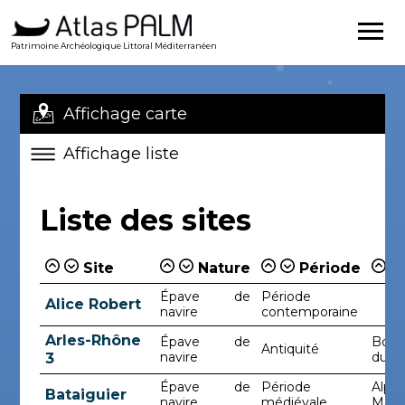
Patrimoine Archéologique Littoral Méditerranéen
Affichage carte
Affichage liste
Liste des sites
Site
Nature
Période
Épave de
Période
Alice Robert
navire
contemporaine
Arles-Rhône
Épave de
Bouc
Antiquité
navire
du-R
3
Épave de
Période
Alpes
Bataiguier
navire
médiévale
Mari