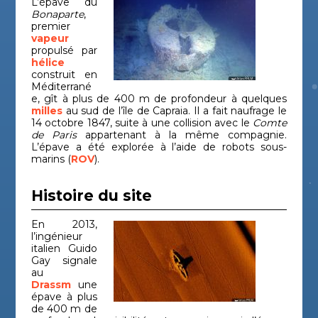
L’épave du
navire
Mari
Bonaparte
,
premier
Le Caducée
Autre
Haut
Antiquité
vapeur
gisement
Cors
(Bugho 2)
propulsé par
hélice
Les barges
construit en
de la bataille
Épave de
Période
Haut
Méditerrané
navire
contemporaine
Cors
de
e, gît à plus de 400 m de profondeur à quelques
Pietracorbara
milles
au sud de l’île de Capraia. Il a fait naufrage le
14 octobre 1847, suite à une collision avec le
Comte
Épave de
Période
Bouc
de Paris
appartenant à la même compagnie.
Liban
navire
contemporaine
du-R
L’épave a été explorée à l’aide de robots sous-
marins (
ROV
).
Épave de
Haut
Macinaggio 1
Antiquité
navire
Cors
Histoire du site
Madrague de
Épave de
Antiquité
Var
navire
Giens
En 2013,
Épave de
Période
Haut
l’ingénieur
Mortella 2
navire
moderne
Cors
italien Guido
Gay signale
Épave de
Période
Haut
au
Mortella 3
navire
moderne
Cors
Drassm
une
épave à plus
Ouest
Épave de
Haut
de 400 m de
Antiquité
navire
Cors
Giraglia 2