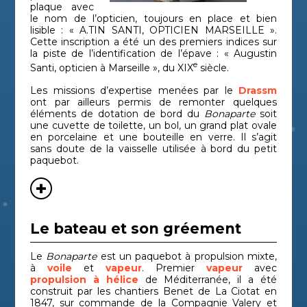
Épave de
Période
Rubis
Var
plaque avec
sous-marin
contemporaine
le nom de l’opticien, toujours en place et bien
lisible : « A.TIN SANTI, OPTICIEN MARSEILLE ».
Sainte-
Épave de
Période
Alpes
Cette inscription a été un des premiers indices sur
navire
moderne
Mari
Dorothéa
la piste de l’identification de l’épave : « Augustin
e
Santi, opticien à Marseille », du XIX
siècle.
Sud Caveaux
Épave de
Bouc
Antiquité
navire
du-R
1
Les missions d’expertise menées par le
Drassm
ont par ailleurs permis de remonter quelques
Épave de
Titan
Antiquité
Var
éléments de dotation de bord du
Bonaparte
soit
navire
une cuvette de toilette, un bol, un grand plat ovale
en porcelaine et une bouteille en verre. Il s’agit
Tour
Épave de
Haut
Antiquité
sans doute de la vaisselle utilisée à bord du petit
navire
Cors
d'Agnello 1
paquebot.
Tour
Épave de
Période
Haut
navire
contemporaine
Cors
d'Agnello 2
Tour Sainte
Épave de
Haut
Antiquité
navire
Cors
Marie 1
Le bateau et son gréement
Le
Bonaparte
est un paquebot à propulsion mixte,
à
voile
et
vapeur
. Premier
vapeur
avec
propulsion à hélice
de Méditerranée, il a été
construit par les chantiers Benet de La Ciotat en
1847, sur commande de la Compagnie Valery et