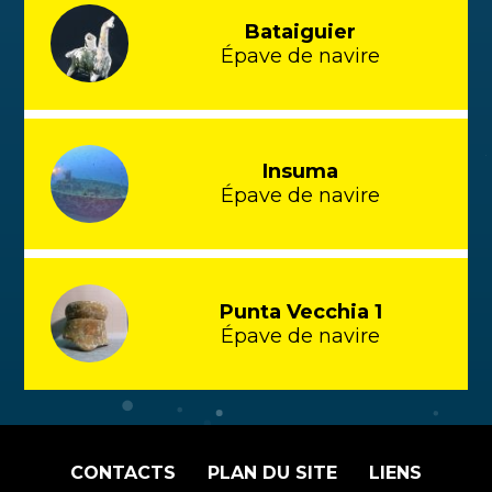
Bataiguier
Épave de navire
Insuma
Épave de navire
Punta Vecchia 1
Épave de navire
CONTACTS
PLAN DU SITE
LIENS