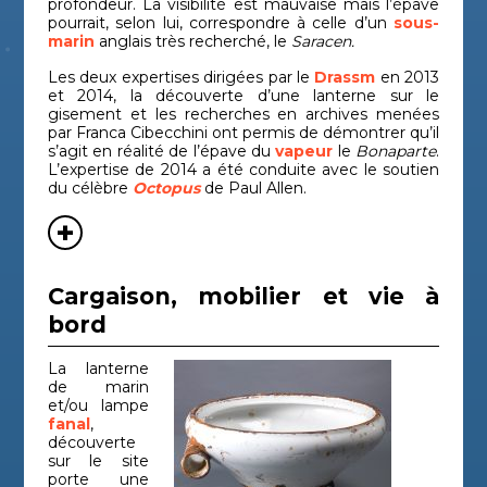
profondeur. La visibilité est mauvaise mais l’épave
pourrait, selon lui, correspondre à celle d’un
sous-
P-38 de
marin
anglais très recherché, le
Saracen.
Épave
Période
Bouc
Saint
d'aéronef
contemporaine
du-R
Exupéry
Les deux expertises dirigées par le
Drassm
en 2013
et 2014, la découverte d’une lanterne sur le
Épave
Période
Haut
gisement et les recherches en archives menées
P-47 Meria
d'aéronef
contemporaine
Cors
par Franca Cibecchini ont permis de démontrer qu’il
s’agit en réalité de l’épave du
vapeur
le
Bonaparte
.
P-47 Santa
Épave
Période
Haut
L’expertise de 2014 a été conduite avec le soutien
d'aéronef
contemporaine
Cors
Severa
du célèbre
Octopus
de Paul Allen.
Épave de
Période
Cor
Paragan
navire
moderne
Sud
Épave de
Période
Bouc
Plane 3
navire
médiévale
du-R
Cargaison, mobilier et vie à
bord
Pointe de la
Épave de
Bouc
Antiquité
navire
du-R
Luque 2
La lanterne
Épave de
Bouc
de marin
Port-Miou C
Antiquité
navire
du-R
et/ou lampe
fanal
,
Punta
Épave de
Haut
découverte
Antiquité
navire
Cors
Vecchia 1
sur le site
porte une