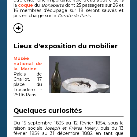
être évité. Une importante voie d’eau s’ouvre dans
la
coque
du
Bonaparte
dont 25 passagers sur 26 et
16 membres d’équipage sur 18 seront sauvés et
pris en charge sur le
Comte de Paris
.
Lieux d'exposition du mobilier
Musée
national de
la Marine
-
Palais de
Chaillot, 17
place du
Trocadéro -
75116 Paris
Quelques curiosités
Du 15 septembre 1835 au 12 février 1854, sous la
raison sociale
Joseph et Frères Valery
, puis du 13
février 1854 au 31 décembre 1882 en tant que