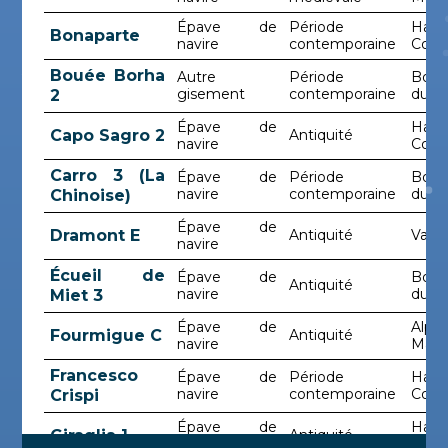
Épave de
Période
Haut
Bonaparte
navire
contemporaine
Cors
Bouée Borha
Autre
Période
Bouc
gisement
contemporaine
du-R
2
Épave de
Haut
Capo Sagro 2
Antiquité
navire
Cors
Carro 3 (La
Épave de
Période
Bouc
navire
contemporaine
du-R
Chinoise)
Épave de
Dramont E
Antiquité
Var
navire
Écueil de
Épave de
Bouc
Antiquité
navire
du-R
Miet 3
Épave de
Alpes
Fourmigue C
Antiquité
navire
Mari
Francesco
Épave de
Période
Haut
navire
contemporaine
Cors
Crispi
Épave de
Haut
Giraglia 1
Antiquité
navire
Cors