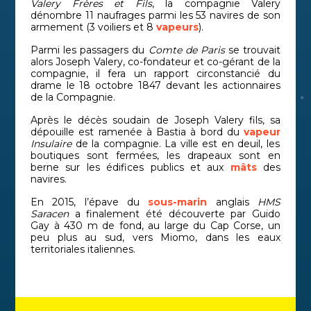
Valery Frères et Fils
, la compagnie Valery
dénombre 11 naufrages parmi les 53 navires de son
armement (3 voiliers et 8
vapeurs
).
Parmi les passagers du
Comte de Paris
se trouvait
alors Joseph Valery, co-fondateur et co-gérant de la
compagnie, il fera un rapport circonstancié du
drame le 18 octobre 1847 devant les actionnaires
de la Compagnie.
Après le décès soudain de Joseph Valery fils, sa
dépouille est ramenée à Bastia à bord du
vapeur
Insulaire
de la compagnie. La ville est en deuil, les
boutiques sont fermées, les drapeaux sont en
berne sur les édifices publics et aux
mâts
des
navires.
En 2015, l’épave du
sous-marin
anglais
HMS
Saracen
a finalement été découverte par Guido
Gay à 430 m de fond, au large du Cap Corse, un
peu plus au sud, vers Miomo, dans les eaux
territoriales italiennes.