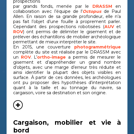
prospections
par grands fonds, menée par le
DRASSM
en
P-38 de
collaboration avec l’équipe de l'
Octopus
de Paul
Épave
Période
Bouc
Saint
Allen. En raison de sa grande profondeur, elle n’a
d'aéronef
contemporaine
du-R
Exupéry
pas fait l’objet d’une fouille à proprement parler.
Cependant des prospections robotisées (
AUV
et
Épave
Période
Haut
ROV
) ont permis de délimiter le gisement et de
P-47 Meria
d'aéronef
contemporaine
Cors
prélever des échantillons de mobilier archéologique
permettant de mieux interpréter le site.
P-47 Santa
Épave
Période
Haut
En 2015, une couverture
photogrammétrique
d'aéronef
contemporaine
Cors
Severa
complète du site est réalisée par le DRASSM avec
un
ROV
. L’
ortho-image
a permis de mesurer le
Épave de
Période
Cor
gisement et d’appréhender un grand nombre
Paragan
navire
moderne
Sud
d’objets, avec une marge d’erreur très réduite et
ainsi identifier la plupart des objets visibles en
Épave de
Période
Bouc
Plane 3
surface. À partir de ces données, les archéologues
navire
médiévale
du-R
ont pu proposer des hypothèses d’interprétation
quant à la taille et au tonnage du navire, sa
Pointe de la
Épave de
Bouc
Antiquité
cargaison, voire sa destination et son origine.
navire
du-R
Luque 2
Épave de
Bouc
Port-Miou C
Antiquité
navire
du-R
Punta
Épave de
Haut
Cargaison, mobilier et vie à
Antiquité
navire
Cors
Vecchia 1
bord