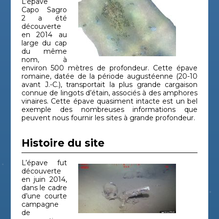
L’épave
navire
Mari
Capo Sagro
2 a été
Le Caducée
Autre
Haut
Antiquité
découverte
gisement
Cors
(Bugho 2)
en 2014 au
large du cap
Les barges
du même
de la bataille
Épave de
Période
Haut
nom, à
navire
contemporaine
Cors
de
environ 500 mètres de profondeur. Cette épave
Pietracorbara
romaine, datée de la période augustéenne (20-10
avant J.-C.), transportait la plus grande cargaison
Épave de
Période
Bouc
connue de lingots d’étain, associés à des amphores
Liban
navire
contemporaine
du-R
vinaires. Cette épave quasiment intacte est un bel
exemple des nombreuses informations que
Épave de
Haut
Macinaggio 1
Antiquité
peuvent nous fournir les sites à grande profondeur.
navire
Cors
Madrague de
Épave de
Antiquité
Var
Histoire du site
navire
Giens
Épave de
Période
Haut
L’épave fut
Mortella 2
navire
moderne
Cors
découverte
en juin 2014,
Épave de
Période
Haut
dans le cadre
Mortella 3
navire
moderne
Cors
d’une courte
campagne
Ouest
Épave de
Haut
de
Antiquité
navire
Cors
Giraglia 2