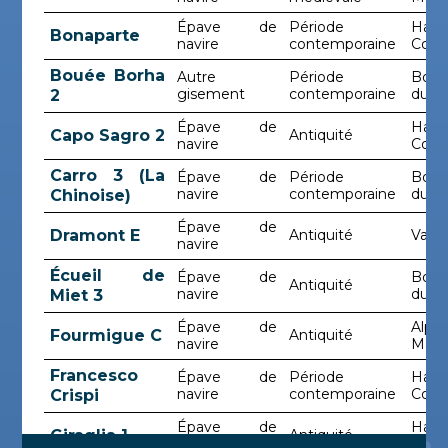
Épave de
Période
Haut
Bonaparte
navire
contemporaine
Cors
Bouée Borha
Autre
Période
Bouc
gisement
contemporaine
du-R
2
Épave de
Haut
Capo Sagro 2
Antiquité
navire
Cors
Carro 3 (La
Épave de
Période
Bouc
navire
contemporaine
du-R
Chinoise)
Épave de
Dramont E
Antiquité
Var
navire
Écueil de
Épave de
Bouc
Antiquité
navire
du-R
Miet 3
Épave de
Alpes
Fourmigue C
Antiquité
navire
Mari
Francesco
Épave de
Période
Haut
navire
contemporaine
Cors
Crispi
Épave de
Haut
Giraglia 1
Antiquité
navire
Cors