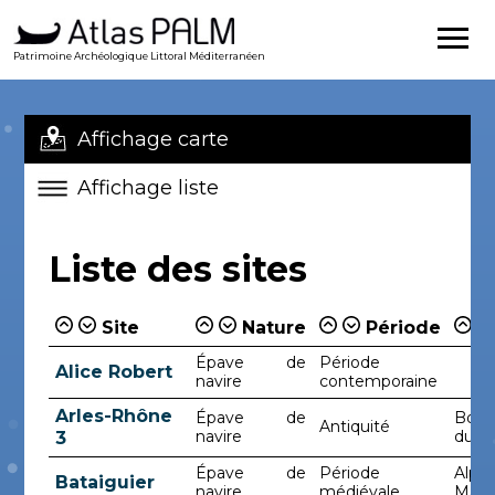
Patrimoine Archéologique Littoral Méditerranéen
Affichage carte
Affichage liste
Liste des sites
Site
Nature
Période
Épave de
Période
Alice Robert
navire
contemporaine
Arles-Rhône
Épave de
Bouc
Antiquité
navire
du-R
3
Épave de
Période
Alpes
Bataiguier
navire
médiévale
Mari