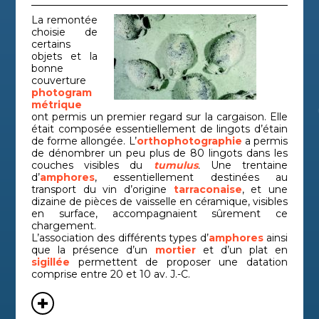
Épave de
Période
Rubis
Var
sous-marin
contemporaine
La remontée
choisie de
Sainte-
Épave de
Période
Alpes
certains
navire
moderne
Mari
Dorothéa
objets et la
bonne
Sud Caveaux
Épave de
Bouc
Antiquité
couverture
navire
du-R
1
photogram
métrique
Épave de
Titan
Antiquité
Var
ont permis un premier regard sur la cargaison. Elle
navire
était composée essentiellement de lingots d’étain
de forme allongée. L’
orthophotographie
a permis
Tour
Épave de
Haut
Antiquité
de dénombrer un peu plus de 80 lingots dans les
navire
Cors
d'Agnello 1
couches visibles du
tumulus
.
Une trentaine
d’
amphores
, essentiellement destinées au
Tour
Épave de
Période
Haut
transport du vin d’origine
tarraconaise
, et une
navire
contemporaine
Cors
d'Agnello 2
dizaine de pièces de vaisselle en céramique, visibles
en surface, accompagnaient sûrement ce
Tour Sainte
Épave de
Haut
chargement.
Antiquité
navire
Cors
Marie 1
L’association des différents types d’
amphores
ainsi
que la présence d’un
mortier
et d’un plat en
sigillée
permettent de proposer une datation
comprise entre 20 et 10 av. J.-C.