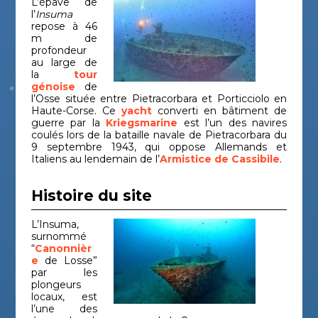
L’épave de
navire
Mari
l’
Insuma
repose à 46
Le Caducée
Autre
Haut
Antiquité
m de
gisement
Cors
(Bugho 2)
profondeur
au large de
Les barges
la
tour
de la bataille
Épave de
Période
Haut
génoise
de
navire
contemporaine
Cors
de
l’Osse située entre Pietracorbara et Porticciolo en
Pietracorbara
Haute-Corse. Ce
yacht
converti en bâtiment de
guerre par la
Kriegsmarine
est l’un des navires
Épave de
Période
Bouc
coulés lors de la bataille navale de Pietracorbara du
Liban
navire
contemporaine
du-R
9 septembre 1943, qui oppose Allemands et
Italiens au lendemain de l’
Armistice de Cassibile
.
Épave de
Haut
Macinaggio 1
Antiquité
navire
Cors
Histoire du site
Madrague de
Épave de
Antiquité
Var
navire
Giens
L’Insuma,
Épave de
Période
Haut
surnommé
Mortella 2
navire
moderne
Cors
“
Canonnièr
e
de Losse”
Épave de
Période
Haut
par les
Mortella 3
navire
moderne
Cors
plongeurs
locaux, est
Ouest
Épave de
Haut
l’une des
Antiquité
navire
Cors
Giraglia 2