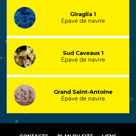
Giraglia 1
Épave de navire
Sud Caveaux 1
Épave de navire
Grand Saint-Antoine
Épave de navire