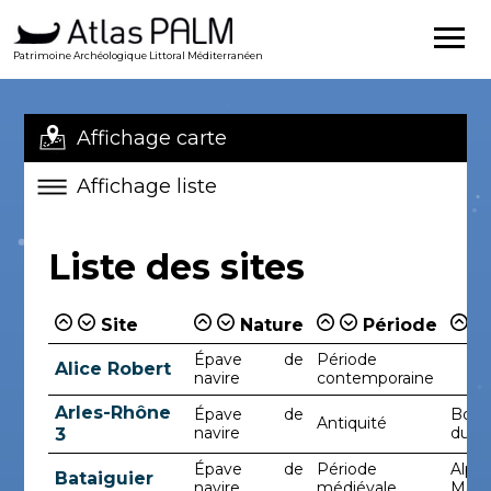
Patrimoine Archéologique Littoral Méditerranéen
Affichage carte
Affichage liste
Liste des sites
Site
Nature
Période
Épave de
Période
Alice Robert
navire
contemporaine
Arles-Rhône
Épave de
Bouc
Antiquité
navire
du-R
3
Épave de
Période
Alpes
Bataiguier
navire
médiévale
Mari