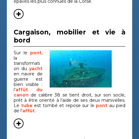
épaves les plus connues de la Corse.
P-38 de
Épave
Période
Bouc
Saint
d'aéronef
contemporaine
du-R
Exupéry
Cargaison, mobilier et vie à
Épave
Période
Haut
P-47 Meria
d'aéronef
contemporaine
Cors
bord
P-47 Santa
Épave
Période
Haut
d'aéronef
contemporaine
Cors
Sur le
Severa
pont
,
la
Épave de
Période
Cor
transformati
Paragan
navire
moderne
Sud
on du
yacht
en navire de
Épave de
Période
Bouc
guerre est
Plane 3
navire
médiévale
du-R
bien visible :
l’
affût du
Pointe de la
Épave de
Bouc
canon
de calibre 38 se tient droit, sur son socle,
Antiquité
navire
du-R
Luque 2
prêt à être orienté à l’aide de ses deux manivelles.
Le
tube
est tombé et repose sur le
pont
au pied
Épave de
Bouc
de l’
Port-Miou C
affût
.
Antiquité
navire
du-R
Punta
Épave de
Haut
Antiquité
navire
Cors
Vecchia 1