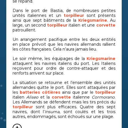
se répand.
Dans le port de Bastia, de nombreuses petites
unités italiennes et un
torpilleur
sont présents
ainsi que sept bâtiments de la
Kriegsmarine
. Au
large, un second
torpilleur
italien et une
corvette
patrouillent.
Un arrangement pacifique entre les deux entités
en place prévoit que les navires allemands rallient
les côtes françaises. Cela n’aura jamais lieu.
Le soir même, les équipages de la
Kriegsmarine
attaquent les navires italiens du port. Les Italiens
reçoivent pour ordre de contre-attaquer et des
renforts arrivent sur place.
La situation se retourne et l’ensemble des unités
allemandes quitte le port. Elles sont attaquées par
les
batteries côtières
ainsi que par le
torpilleur
italien
Aliseo
et la
corvette
italienne
Cormorano
.
Les Allemands se défendent mais les tirs précis du
torpilleur
sont plus efficaces. Quatre des sept
navires, dont l’
Insuma
, sont coulés et les trois
autres, endommagés, sont échoués sur une plage.