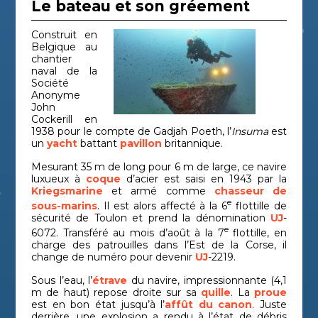
Épave de
Période
Le bateau et son gréement
Rubis
Var
sous-marin
contemporaine
Construit en
Sainte-
Épave de
Période
Alpes
Belgique au
navire
moderne
Mari
Dorothéa
chantier
naval de la
Sud Caveaux
Épave de
Bouc
Antiquité
Société
navire
du-R
1
Anonyme
John
Épave de
Titan
Antiquité
Var
Cockerill en
navire
1938 pour le compte de Gadjah Poeth, l’
Insuma
est
un
Tour
yacht
battant
pavillon
britannique.
Épave de
Haut
Antiquité
navire
Cors
d'Agnello 1
Mesurant 35 m de long pour 6 m de large, ce navire
luxueux à
coque
d’acier est saisi en 1943 par la
Tour
Épave de
Période
Haut
Kriegsmarine
et armé comme
chasseur de
navire
contemporaine
Cors
d'Agnello 2
e
sous-marins
. Il est alors affecté à la 6
flottille de
sécurité de Toulon et prend la dénomination
UJ
-
Tour Sainte
Épave de
Haut
Antiquité
e
navire
Cors
6072. Transféré au mois d’août à la 7
flottille, en
Marie 1
charge des patrouilles dans l’Est de la Corse, il
change de numéro pour devenir
UJ
-2219.
Sous l’eau, l’
étrave
du navire, impressionnante (4,1
m de haut) repose droite sur sa
quille
. La
proue
est en bon état jusqu’à l’
affût du canon
. Juste
derrière, une explosion a rendu à l’état de débris