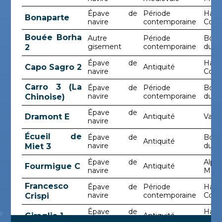
Épave de
Période
Haut
Bonaparte
navire
contemporaine
Cors
Bouée Borha
Autre
Période
Bouc
gisement
contemporaine
du-R
2
Épave de
Haut
Capo Sagro 2
Antiquité
navire
Cors
Carro 3 (La
Épave de
Période
Bouc
navire
contemporaine
du-R
Chinoise)
Épave de
Dramont E
Antiquité
Var
navire
Écueil de
Épave de
Bouc
Antiquité
navire
du-R
Miet 3
Épave de
Alpes
Fourmigue C
Antiquité
navire
Mari
Francesco
Épave de
Période
Haut
navire
contemporaine
Cors
Crispi
Épave de
Haut
Giraglia 1
Antiquité
navire
Cors